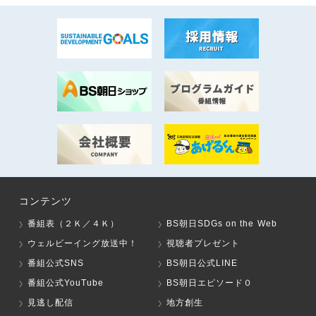
コンテンツ
番組表（２Ｋ／４Ｋ）
BS朝日SDGs on the Web
ウェルビーイング放送中！
視聴者プレゼント
番組公式SNS
BS朝日公式LINE
番組公式YouTube
BS朝日エピソード０
見逃し配信
地方創生