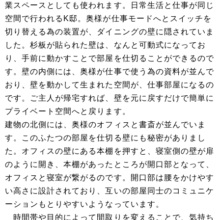
業スペースとしても使われます。日常生活と仕事が同じ
空間で行われるK邸。奥様が仕事モードへとスイッチを
切り替える為の装置が、ダイニングの壁に隠されていま
した。杉板が貼られた壁は、なんと可動式になってお
り、手前に動かすことで部屋を仕切ることができるので
す。壁の内側には、奥様が仕事で使う為の資料が並んで
おり、壁を動かして生まれた空間が、仕事部屋になるの
です。ご主人が帰宅すれば、壁を元に戻すだけで簡単に
プライベート空間へと戻ります。
建物の北側には、奥様のオフィスと書斎が並んでいま
す。このふたつの部屋を仕切る壁にも秘密がありまし
た。オフィスの壁にある本棚を押すと、寝室側の壁が扉
のように開き、本棚があったところが開口部となって、
オフィスと寝室が繋がるのです。開口部は腰をかけやす
い高さに設計されており、互いの部屋同士のコミュニケ
ーションもとりやすいようなっています。
時間帯や目的によって間取りを変えることで、気持ち