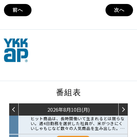
前へ
次へ
番組表