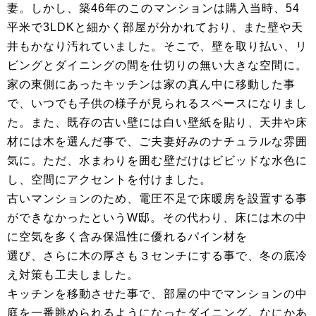
妻。しかし、築46年のこのマンションは購入当時、54
平米で3LDKと細かく部屋が分かれており、また壁や天
井もかなり汚れていました。そこで、壁を取り払い、リ
ビングとダイニングの間を仕切りの無い大きな空間に。
家の東側にあったキッチンは家の真ん中に移動した事
で、いつでも子供の様子が見られるスペースになりまし
た。また、既存の古い壁には白い壁紙を貼り、天井や床
材には木を選んだ事で、ご夫妻好みのナチュラルな雰囲
気に。ただ、水まわりを囲む壁だけはビビッドな水色に
し、空間にアクセントを付けました。
古いマンションのため、電圧不足で床暖房を設置する事
ができなかったというW邸。その代わり、床には木の中
に空気を多く含み保温性に優れるパイン材を
選び、さらに木の厚さも３センチにする事で、冬の底冷
え対策も工夫しました。
キッチンを移動させた事で、部屋の中でマンションの中
庭を一番眺められるようになったダイニング。なにかあ