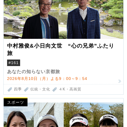
中村雅俊&小日向文世 “心の兄弟”ふたり
旅
#161
あなたの知らない京都旅
2026年8月10日（月）よる9：00～9：54
四季
伝統・文化
４K・高画質
スポーツ