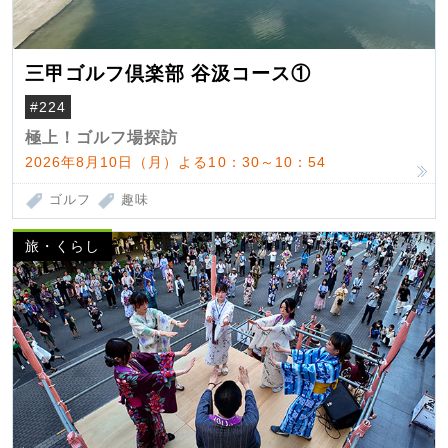
三甲ゴルフ倶楽部 谷汲コース①
#224
極上！ゴルフ場探訪
2026年8月10日（月）よる10：30～10：54
ゴルフ
趣味
旅・くらし