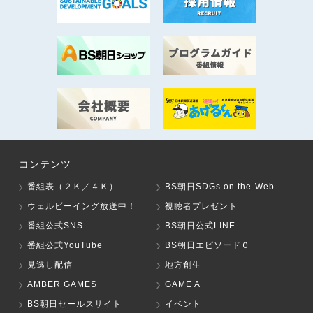
コンテンツ
番組表（２Ｋ／４Ｋ）
BS朝日SDGs on the Web
ウェルビーイング放送中！
視聴者プレゼント
番組公式SNS
BS朝日公式LINE
番組公式YouTube
BS朝日エピソード０
見逃し配信
地方創生
AMBER GAMES
GAME A
BS朝日セールスサイト
イベント