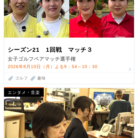
シーズン21 1回戦 マッチ３
女子ゴルフペアマッチ選手権
2026年8月10日（月）よる9：54～10：30
ゴルフ
趣味
エンタメ・音楽