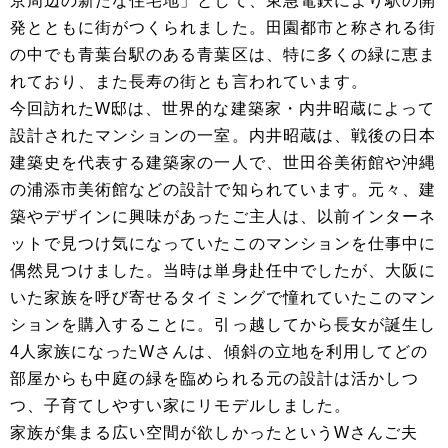
京周辺の新たな住宅地」として、東急電鉄により駅の開
発とともに街がつくられました。田園都市と称される街
の中でも青葉台駅のある青葉区は、特に多くの緑に恵ま
れており、また長寿の街とも言われています。
今回訪れたW邸は、世界的な建築家・内井昭蔵によって
設計されたマンションの一室。内井昭蔵は、戦後の日本
建築史を代表する建築家の一人で、世田谷美術館や沖縄
の浦添市美術館などの設計で知られています。元々、建
築やデザインに興味があったご主人は、以前インターネ
ットで見つけ気になっていたこのマンションを仕事中に
偶然見つけました。当時は単身赴任中でしたが、大阪に
いた家族を呼び寄せるタイミングで憧れていたこのマン
ションを購入することに。引っ越してから長女が誕生し
4人家族になったWさんは、傾斜の立地を利用してどの
部屋からも中庭の緑を臨められる元の設計は活かしつ
つ、子育てしやすい家にリモデルしました。
家族が集まる広い空間が欲しかったというWさんご夫