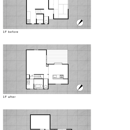
1F before
1F after