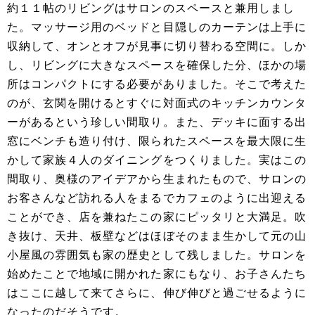
約１１帖のリビングはサロンのスペースと兼用しまし
た。マッサージ用のベッドと目隠しのカーテンは上手に
収納して、オンとオフが見事に切り替わる空間に。しか
し、リビングに大きなスペースを確保した分、ほかの場
所はコンパクトにする必要がありました。そこで考えた
のが、玄関を開けるとすぐに対面式のキッチンカウンタ
ーがあるという珍しい間取り。また、デッキに面する出
窓にベンチも造り付け、限られたスペースを最大限に生
かして家族４人のダイニングをつくりました。実はこの
間取り、奥様のアイデアから生まれたもので、サロンの
お客さんなど訪れる人をまるでカフェのように出迎える
ことができ、店を兼ねたこの家にピッタリと大満足。吹
き抜け、天井、板壁などはほぼそのまま生かして元の山
小屋風の雰囲気も家の歴史として残しました。サロンを
始めたことで地域に開かれた家にもなり、お子さんたち
はここに越して来てさらに、伸び伸びと過ごせるように
なったのだそうです。