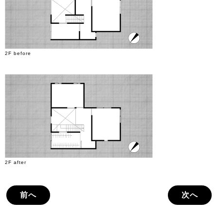
2F before
2F after
前へ
次へ