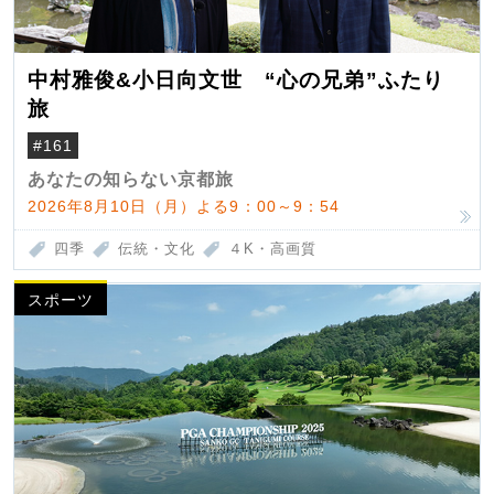
中村雅俊&小日向文世 “心の兄弟”ふたり
旅
#161
あなたの知らない京都旅
2026年8月10日（月）よる9：00～9：54
四季
伝統・文化
４K・高画質
スポーツ