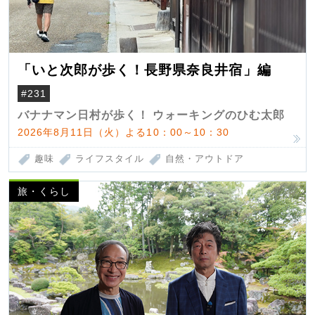
「いと次郎が歩く！長野県奈良井宿」編
#231
バナナマン日村が歩く！ ウォーキングのひむ太郎
2026年8月11日（火）よる10：00～10：30
趣味
ライフスタイル
自然・アウトドア
旅・くらし