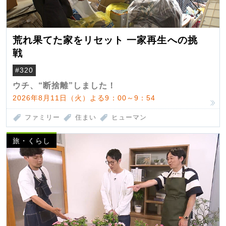
荒れ果てた家をリセット 一家再生への挑
戦
#320
ウチ、“断捨離”しました！
2026年8月11日（火）よる9：00～9：54
ファミリー
住まい
ヒューマン
旅・くらし