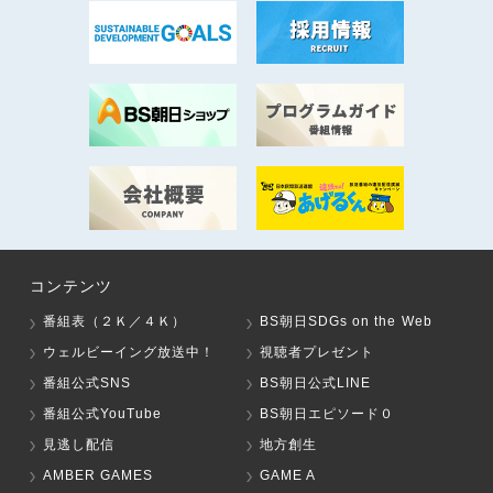
コンテンツ
番組表（２Ｋ／４Ｋ）
BS朝日SDGs on the Web
ウェルビーイング放送中！
視聴者プレゼント
番組公式SNS
BS朝日公式LINE
番組公式YouTube
BS朝日エピソード０
見逃し配信
地方創生
AMBER GAMES
GAME A