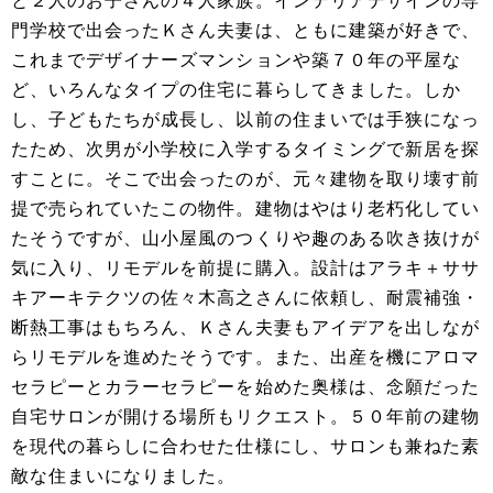
と２人のお子さんの４人家族。インテリアデザインの専
門学校で出会ったＫさん夫妻は、ともに建築が好きで、
これまでデザイナーズマンションや築７０年の平屋な
ど、いろんなタイプの住宅に暮らしてきました。しか
し、子どもたちが成長し、以前の住まいでは手狭になっ
たため、次男が小学校に入学するタイミングで新居を探
すことに。そこで出会ったのが、元々建物を取り壊す前
提で売られていたこの物件。建物はやはり老朽化してい
たそうですが、山小屋風のつくりや趣のある吹き抜けが
気に入り、リモデルを前提に購入。設計はアラキ＋ササ
キアーキテクツの佐々木高之さんに依頼し、耐震補強・
断熱工事はもちろん、Ｋさん夫妻もアイデアを出しなが
らリモデルを進めたそうです。また、出産を機にアロマ
セラピーとカラーセラピーを始めた奥様は、念願だった
自宅サロンが開ける場所もリクエスト。５０年前の建物
を現代の暮らしに合わせた仕様にし、サロンも兼ねた素
敵な住まいになりました。