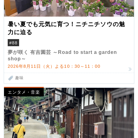
暑い夏でも元気に育つ！ニチニチソウの魅
力に迫る
#88
夢が咲く 有吉園芸 ～Road to start a garden
shop～
2026年8月11日（火）よる10：30～11：00
趣味
エンタメ・音楽