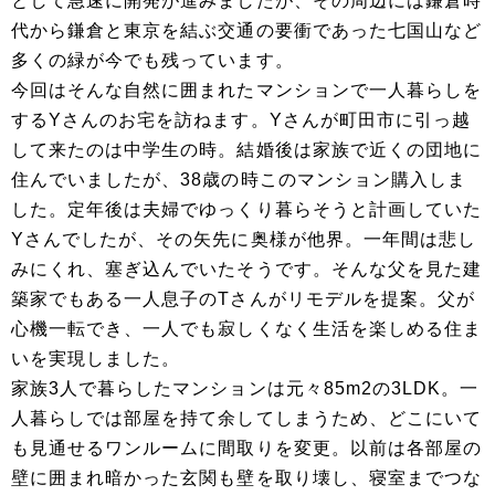
として急速に開発が進みましたが、その周辺には鎌倉時
代から鎌倉と東京を結ぶ交通の要衝であった七国山など
多くの緑が今でも残っています。
今回はそんな自然に囲まれたマンションで一人暮らしを
するYさんのお宅を訪ねます。Yさんが町田市に引っ越
して来たのは中学生の時。結婚後は家族で近くの団地に
住んでいましたが、38歳の時このマンション購入しま
した。定年後は夫婦でゆっくり暮らそうと計画していた
Yさんでしたが、その矢先に奥様が他界。一年間は悲し
みにくれ、塞ぎ込んでいたそうです。そんな父を見た建
築家でもある一人息子のTさんがリモデルを提案。父が
心機一転でき、一人でも寂しくなく生活を楽しめる住ま
いを実現しました。
家族3人で暮らしたマンションは元々85m2の3LDK。一
人暮らしでは部屋を持て余してしまうため、どこにいて
も見通せるワンルームに間取りを変更。以前は各部屋の
壁に囲まれ暗かった玄関も壁を取り壊し、寝室までつな