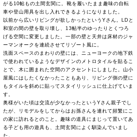
がる10帖もの土間玄関に。靴を履いたまま趣味の自転
車や登山用具を出し入れできるようになりました。
以前から広いリビングが欲しかったというYさん。LDと
和室の間の壁を取り壊し、13帖半のゆったりとくつろ
げる空間に変更しました。一部の壁と天井は床材のジャ
ーマンオークを連続させてリゾート風に。
洗面スペースのまわりの壁には、ニューヨークの地下鉄
で使われているようなデザインのメトロタイルを貼るこ
とで、木に囲まれた空間のアクセントにしました。山小
屋風にはしたくなかったこともあり、リビング側の壁に
もタイルを斜めに貼ってスタイリッシュに仕上げていま
す。
奥様がいた頃は交流が少なかったというYさん親子でし
たが、リモデルをしてからはお孫さんを連れて頻繁にこ
の家に訪れるとのこと。趣味の道具にまじって置いてあ
る子ども用の遊具も、土間玄関によく馴染んでいまし
た。