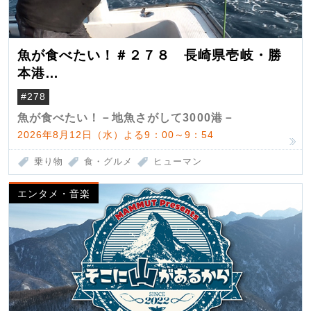
魚が食べたい！＃２７８ 長崎県壱岐・勝
本港
（クロマグロ）
#278
魚が食べたい！－地魚さがして3000港－
2026年8月12日（水）よる9：00～9：54
乗り物
食・グルメ
ヒューマン
エンタメ・音楽