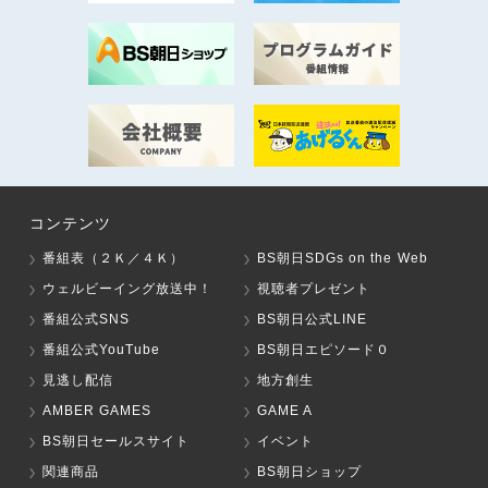
コンテンツ
番組表（２Ｋ／４Ｋ）
BS朝日SDGs on the Web
ウェルビーイング放送中！
視聴者プレゼント
番組公式SNS
BS朝日公式LINE
番組公式YouTube
BS朝日エピソード０
見逃し配信
地方創生
AMBER GAMES
GAME A
BS朝日セールスサイト
イベント
関連商品
BS朝日ショップ