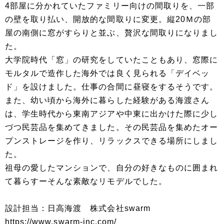
4部屋に分かれていたファミリー向けの間取りを、一部
の壁を取り払い、開放的な間取りに変更。縦20Ｍの部
屋の南側に窓がすらりと並ぶ、贅沢な間取りになりまし
た。
大学院時代「窓」の研究をしていたこともあり、窓際に
モルタルで造作した海外では良く見られる「デイベッ
ド」を設けました。仕事の合間に昼寝をするそうです。
また、幼い頃から海外に暮らした経験がある海渡さん
は、学生時代から東南アジアや中東に出かけた際に少し
づつ民芸品を集めてきました。その民芸品を集めたオー
プンストレージを作り、リラックスできる場所にしまし
た。
祖母の愛したマンションで、自分の好きなものに囲まれ
て暮らすーそんな素敵なリモデルでした。
設計担当：日高海渡 株式会社swarm
https://www.swarm-inc.com/