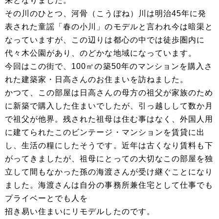
来となりました。
その川のひとつ、河骨（こうぼね）川は明治45年に発
表された童謡「春の小川」のモデルと言われ今は暗渠と
なっていますが、この辺りは都心の中では徒歩圏内に
代々木公園があり、のどかな地域になっています。
今回はこの街で、100㎡の築50年のマンションを購入さ
れた建築家・日高さんのお住まいを訪ねました。
かつて、この部屋は日高さんの母方の祖父が家族のため
に新築で購入した住まいでしたが、引っ越しして数か月
で祖父が他界。残された祖母は住む事はなく、外国人用
に建てられたこのビンテージ・マンションを賃貸に出
し、生活の糧にしたそうです。近年は古くなり賃料も下
がってきましたが、祖母にとっての大切なこの部屋を独
立して間もなかった孫の海渡さんが受け継ぐことになり
ました。海渡さんは自分の事務所兼住宅として仕事でも
プライベーとでも人を
招き易い住まいにリモデルしたのです。