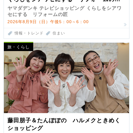
匠 第7弾
ヤマダデンキ テレビショッピング くらしをシアワ
セにする リフォームの匠
2026年8月9日（日）午後5：00～6：00
情報・トレンド
住まい
旅・くらし
藤田朋子＆たんぽぽの ハルメクときめく
ショッピング