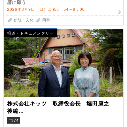
暦に願う
2026年8月9日（日）よる8：54～9：00
伝統・文化
四季
報道・ドキュメンタリー
株式会社キッツ 取締役会長 堀田康之
後編
米国駐在でも浮かんだ八ヶ岳 山小屋を営
#174
んだ父母