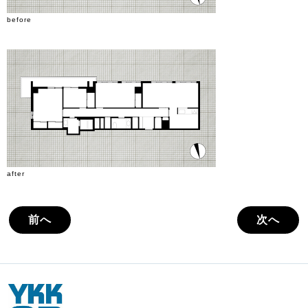
before
after
前へ
次へ