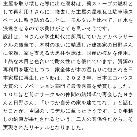
主屋を取り壊した際に出た廃材は、薪ストーブの燃料と
して再利用！さらに、撤去した主屋の屋根瓦は駐車場ス
ペースに敷き詰めることに。モルタルと比べて、雨水を
浸透させるので水捌けがとても良いそうです。
設計は、Ｎさんが学生時代に所属していたアカペラサー
クルの後輩で、木材の扱いに精通した建築家の日野さん
に依頼。家を支える大黒柱や床は、国産の桜材を使用。
上品な木目と色合いで耐久性にも優れています。資源の
再利用を駆使しつつ、家全体が木の温もりに包まれる日
本家屋に再生したＮ邸は、２０２３年、日本エコハウス
大賞のリノベーション部門で最優秀賞を受賞しました。
１０年ほど前にサークルの仲間の結婚式で再会したＮさ
んと日野さん。「いつか自分の家を建ててな。」と話し
たことが、今回のリモデルに至ったそうです。１０年越
しの約束が果たされるという、二人の関係性だからこそ
実現されたリモデルとなりました。