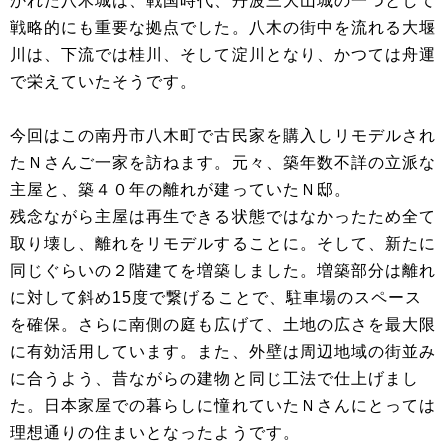
かれた八木城は、戦国時代、丹波三大山城の一つとして
戦略的にも重要な拠点でした。八木の街中を流れる大堰
川は、下流では桂川、そして淀川となり、かつては舟運
で栄えていたそうです。
今回はこの南丹市八木町で古民家を購入しリモデルされ
たＮさんご一家を訪ねます。元々、築年数不詳の立派な
主屋と、築４０年の離れが建っていたＮ邸。
残念ながら主屋は再生できる状態ではなかったため全て
取り壊し、離れをリモデルすることに。そして、新たに
同じぐらいの２階建てを増築しました。増築部分は離れ
に対して斜め15度で繋げることで、駐車場のスペース
を確保。さらに南側の庭も広げて、土地の広さを最大限
に有効活用しています。また、外壁は周辺地域の街並み
に合うよう、昔ながらの建物と同じ工法で仕上げまし
た。日本家屋での暮らしに憧れていたＮさんにとっては
理想通りの住まいとなったようです。