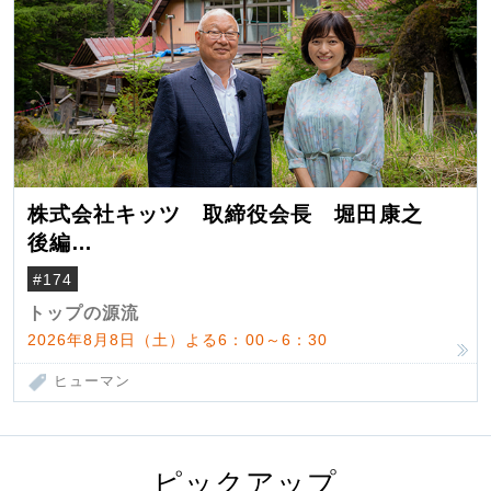
株式会社キッツ 取締役会長 堀田康之
後編
米国駐在でも浮かんだ八ヶ岳 山小屋を営
#174
んだ父母
トップの源流
2026年8月8日（土）よる6：00～6：30
ヒューマン
ピックアップ