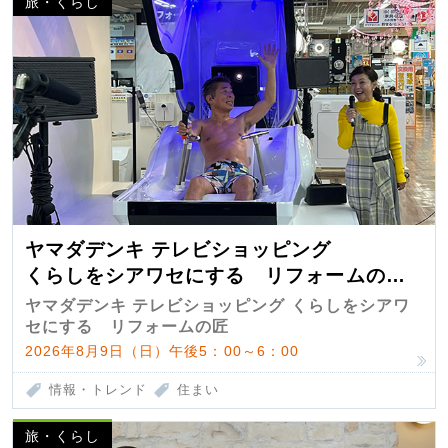
旅・くらし
ヤマダデンキ テレビショッピング
くらしをシアワセにする リフォームの
匠 第7弾
ヤマダデンキ テレビショッピング くらしをシアワ
セにする リフォームの匠
2026年8月9日（日）午後5：00～6：00
情報・トレンド
住まい
旅・くらし