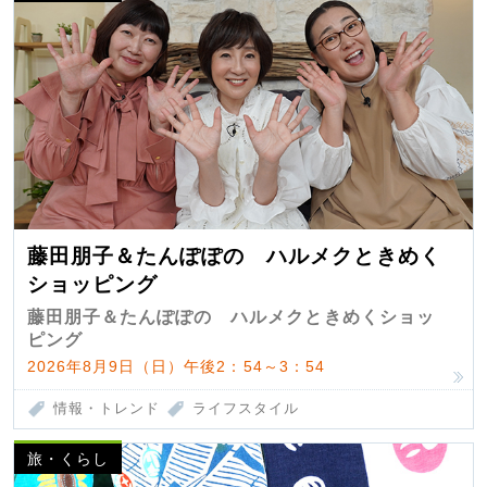
藤田朋子＆たんぽぽの ハルメクときめく
ショッピング
藤田朋子＆たんぽぽの ハルメクときめくショッ
ピング
2026年8月9日（日）午後2：54～3：54
情報・トレンド
ライフスタイル
旅・くらし