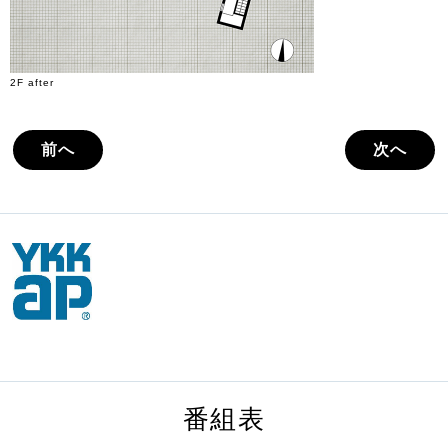
2F after
前へ
次へ
番組表