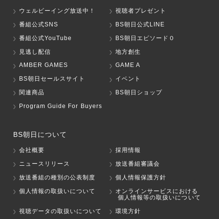
ウェルビーイング放送中！
視聴者プレゼント
番組公式SNS
BS朝日公式LINE
番組公式YouTube
BS朝日エピソード０
見逃し配信
地方創生
AMBER GAMES
GAME A
BS朝日セールスサイト
イベント
関連商品
BS朝日ショップ
Program Guide For Buyers
BS朝日について
会社概要
採用情報
ニュースリリース
放送番組審議会
放送番組の種別の公表制度
個人情報保護方針
個人情報の取扱いについて
オンラインサービスにおける
個人情報等の取扱いについて
視聴データの取扱いについて
環境方針