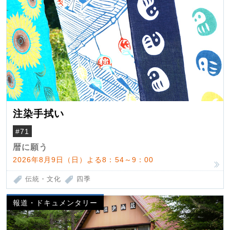
注染手拭い
#71
暦に願う
2026年8月9日（日）よる8：54～9：00
伝統・文化
四季
報道・ドキュメンタリー