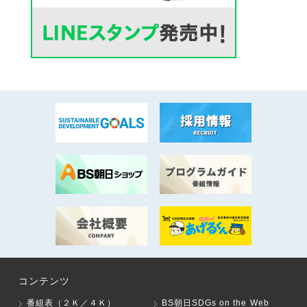
コンテンツ
番組表（２Ｋ／４Ｋ）
BS朝日SDGs on the Web