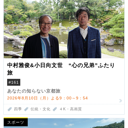
中村雅俊&小日向文世 “心の兄弟”ふたり
旅
#161
あなたの知らない京都旅
2026年8月10日（月）よる9：00～9：54
四季
伝統・文化
４K・高画質
スポーツ