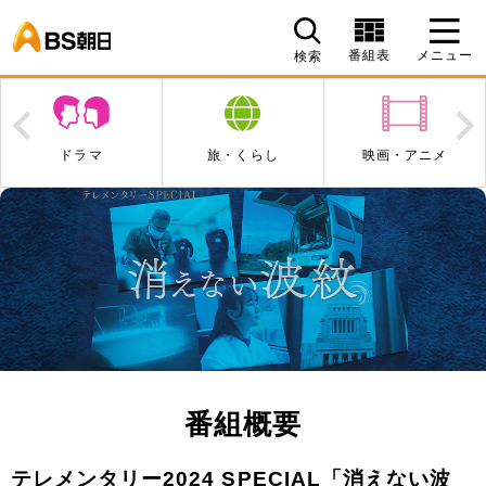
BS朝日
番組表
メニュー
検索
Prev
N
ドラマ
旅・くらし
映画・アニメ
番組概要
テレメンタリー2024 SPECIAL「消えない波