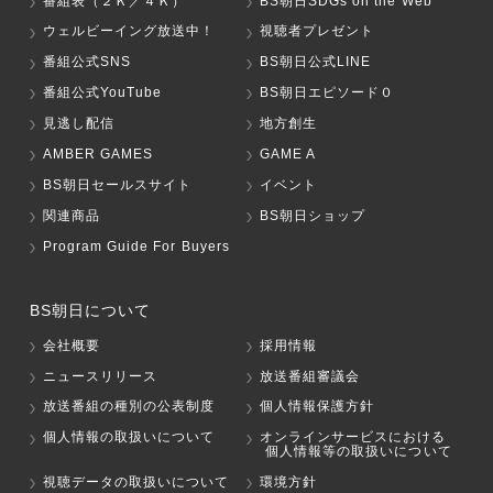
番組表（２Ｋ／４Ｋ）
BS朝日SDGs on the Web
ウェルビーイング放送中！
視聴者プレゼント
番組公式SNS
BS朝日公式LINE
番組公式YouTube
BS朝日エピソード０
見逃し配信
地方創生
AMBER GAMES
GAME A
BS朝日セールスサイト
イベント
関連商品
BS朝日ショップ
Program Guide For Buyers
BS朝日について
会社概要
採用情報
ニュースリリース
放送番組審議会
放送番組の種別の公表制度
個人情報保護方針
個人情報の取扱いについて
オンラインサービスにおける
個人情報等の取扱いについて
視聴データの取扱いについて
環境方針