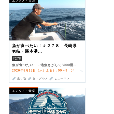
エンタメ・音楽
魚が食べたい！＃２７８ 長崎県
壱岐・勝本港
（クロマグロ）
#278
魚が食べたい！－地魚さがして3000港－
2026年8月12日（水）よる9：00～9：54
乗り物
食・グルメ
ヒューマン
エンタメ・音楽