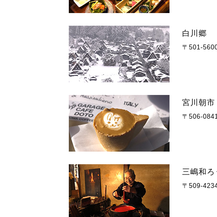
白川郷
〒501-5
宮川朝市
〒506-0
三嶋和ろ
〒509-4