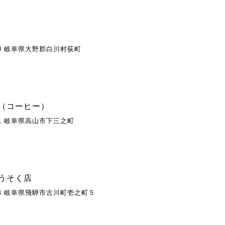
600 岐阜県大野郡白川村荻町
（コーヒー）
841 岐阜県高山市下三之町
うそく店
234 岐阜県飛騨市古川町壱之町５