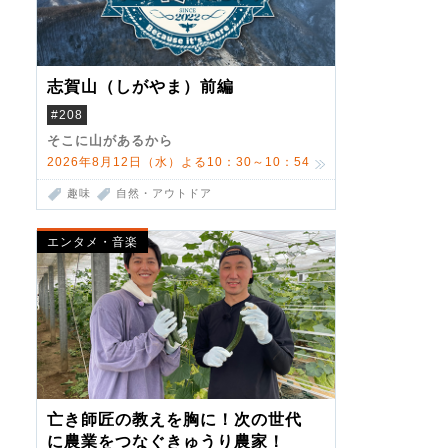
志賀山（しがやま）前編
#208
そこに山があるから
2026年8月12日（水）よる10：30～10：54
趣味
自然・アウトドア
エンタメ・音楽
亡き師匠の教えを胸に！次の世代
に農業をつなぐきゅうり農家！