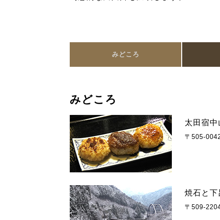
みどころ
みどころ
太田宿中
〒505-0
焼石と下
〒509-22