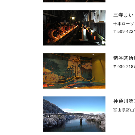
三寺まい
千本ローソ
〒509-4
猪谷関所
〒939-2
神通川第
富山県富山