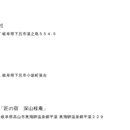
社
207 岐阜県下呂市湯之島５５４-５
111 岐阜県下呂市小坂町落合
「匠の宿 深山桜庵」
433 岐阜県高山市奥飛騨温泉郷平湯 奥飛騨温泉郷平湯２２９