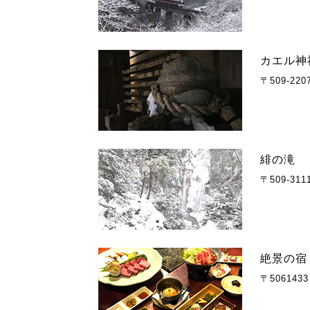
カエル神
〒509-2
緋の滝
〒509-3
絶景の宿
〒5061