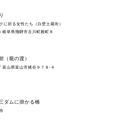
り
クに祈る女性たち（白壁土蔵街）
224 岐阜県飛騨市古川町殿町８
館（籠の渡）
187 富山県富山市猪谷９７８-４
三ダムに掛かる橋
市