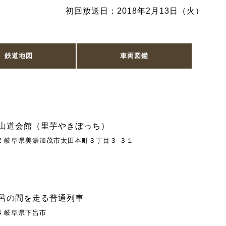
初回放送日：2018年2月13日（火）
鉄道地図
車両図鑑
山道会館（里芋やきぼっち）
042 岐阜県美濃加茂市太田本町３丁目３-３１
呂の間を走る普通列車
04 岐阜県下呂市