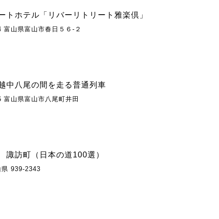
ートホテル「リバーリトリート雅楽倶」
224 富山県富山市春日５６-２
越中八尾の間を走る普通列車
306 富山県富山市八尾町井田
 諏訪町（日本の道100選）
 939-2343