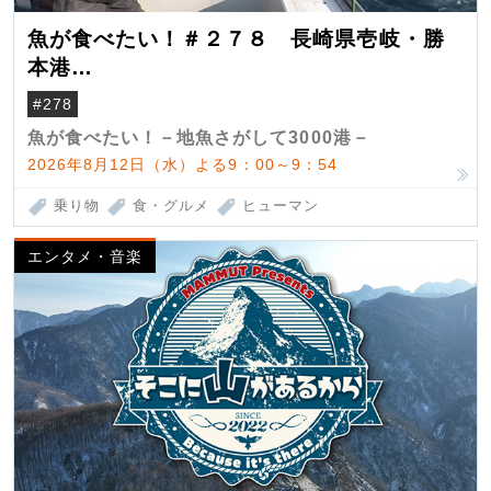
魚が食べたい！＃２７８ 長崎県壱岐・勝
本港
（クロマグロ）
#278
魚が食べたい！－地魚さがして3000港－
2026年8月12日（水）よる9：00～9：54
乗り物
食・グルメ
ヒューマン
エンタメ・音楽