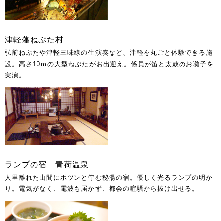
津軽藩ねぷた村
弘前ねぷたや津軽三味線の生演奏など、津軽を丸ごと体験できる施
設。高さ10ｍの大型ねぷたがお出迎え。係員が笛と太鼓のお囃子を
実演。
ランプの宿 青荷温泉
人里離れた山間にポツンと佇む秘湯の宿。優しく光るランプの明か
り。電気がなく、電波も届かず、都会の喧騒から抜け出せる。