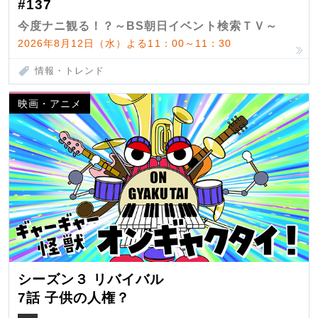
#137
今度ナニ観る！？～BS朝日イベント検索ＴＶ～
2026年8月12日（水）よる11：00～11：30
情報・トレンド
映画・アニメ
シーズン３ リバイバル
7話 子供の人権？