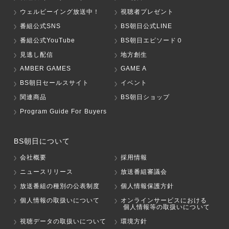
ウェルビーイング放送中！
視聴者プレゼント
番組公式SNS
BS朝日公式LINE
番組公式YouTube
BS朝日エピソード０
見逃し配信
地方創生
AMBER GAMES
GAME A
BS朝日セールスサイト
イベント
関連商品
BS朝日ショップ
Program Guide For Buyers
BS朝日について
会社概要
採用情報
ニュースリリース
放送番組審議会
放送番組の種別の公表制度
個人情報保護方針
個人情報の取扱いについて
オンラインサービスにおける
個人情報等の取扱いについて
視聴データの取扱いについて
環境方針