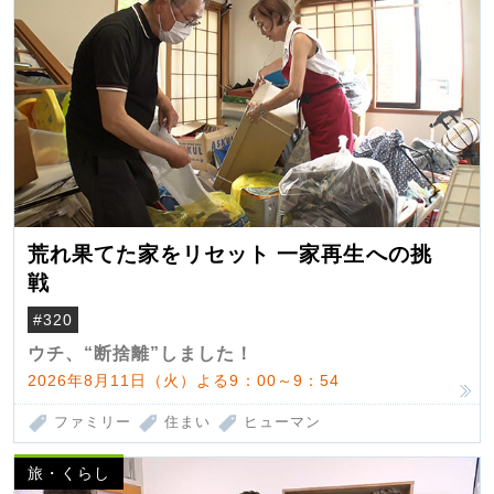
荒れ果てた家をリセット 一家再生への挑
戦
#320
ウチ、“断捨離”しました！
2026年8月11日（火）よる9：00～9：54
ファミリー
住まい
ヒューマン
旅・くらし