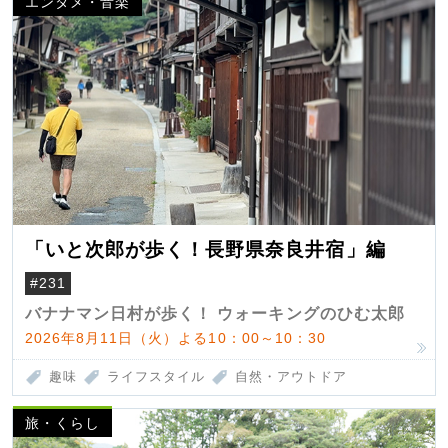
エンタメ・音楽
「いと次郎が歩く！長野県奈良井宿」編
#231
バナナマン日村が歩く！ ウォーキングのひむ太郎
2026年8月11日（火）よる10：00～10：30
趣味
ライフスタイル
自然・アウトドア
旅・くらし