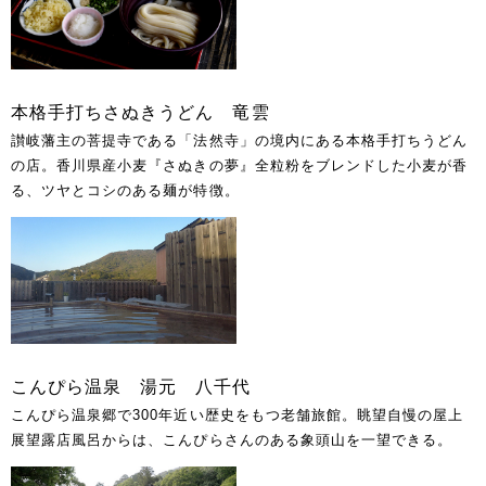
本格手打ちさぬきうどん 竜雲
讃岐藩主の菩提寺である「法然寺」の境内にある本格手打ちうどん
の店。香川県産小麦『さぬきの夢』全粒粉をブレンドした小麦が香
る、ツヤとコシのある麺が特徴。
こんぴら温泉 湯元 八千代
こんぴら温泉郷で300年近い歴史をもつ老舗旅館。眺望自慢の屋上
展望露店風呂からは、こんぴらさんのある象頭山を一望できる。