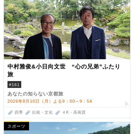
中村雅俊&小日向文世 “心の兄弟”ふたり
旅
#161
あなたの知らない京都旅
2026年8月10日（月）よる9：00～9：54
四季
伝統・文化
４K・高画質
スポーツ