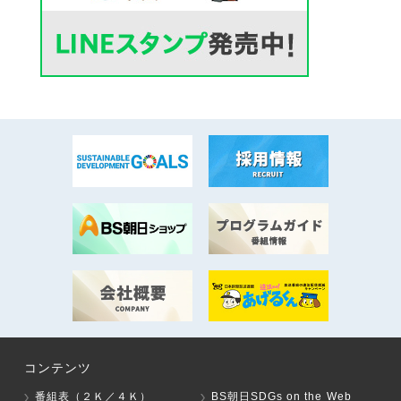
コンテンツ
番組表（２Ｋ／４Ｋ）
BS朝日SDGs on the Web