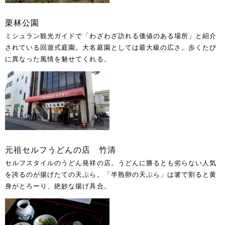
栗林公園
ミシュラン観光ガイドで「わざわざ訪れる価値のある場所」と紹介
されている回遊式庭園。大名庭園としては最大級の広さ。歩くたび
に異なった風情を魅せてくれる。
元祖セルフうどんの店 竹清
セルフスタイルのうどん発祥の店。うどんに勝るとも劣らない人気
を誇るのが揚げたての天ぷら。「半熟卵の天ぷら」は箸で割ると黄
身がとろーり、絶妙な揚げ具合。