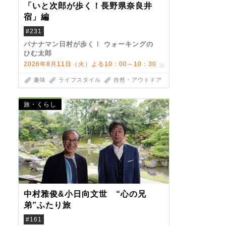
「いと次郎が歩く！長野県奈良井
宿」編
#231
バナナマン日村が歩く！ ウォーキングの
ひむ太郎
2026年8月11日（火）よる10：00～10：30
趣味
ライフスタイル
自然・アウトドア
旅・くらし
中村雅俊&小日向文世 “心の兄
弟”ふたり旅
#161