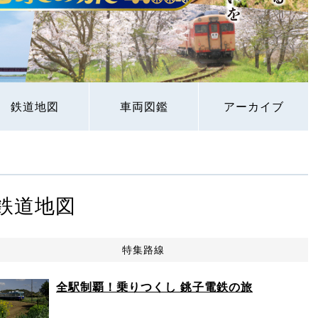
鉄道地図
車両図鑑
アーカイブ
鉄道地図
特集路線
全駅制覇！乗りつくし 銚子電鉄の旅