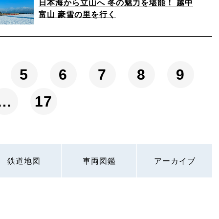
日本海から立山へ 冬の魅力を堪能！ 越中
富山 豪雪の里を行く
5
6
7
8
9
…
17
鉄道地図
車両図鑑
アーカイブ