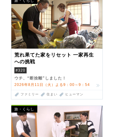
旅・くらし
荒れ果てた家をリセット 一家再生
への挑戦
#320
ウチ、“断捨離”しました！
2026年8月11日（火）よる9：00～9：54
ファミリー
住まい
ヒューマン
旅・くらし