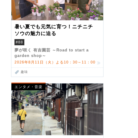
暑い夏でも元気に育つ！ニチニチ
ソウの魅力に迫る
#88
夢が咲く 有吉園芸 ～Road to start a
garden shop～
2026年8月11日（火）よる10：30～11：00
趣味
エンタメ・音楽