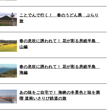
ことでんで行く！ 春のうどん県 ぶらり
旅
春の息吹に誘われて！ 花が彩る房総半島
山編
春の息吹に誘われて！ 花が彩る房総半島
海編
あの味をご自宅で！ 海峡の冬景色と味を満
喫 道南いさりび鉄道の旅