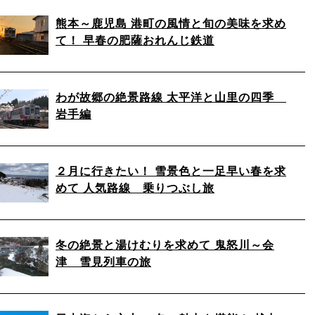
熊本～鹿児島 港町の風情と旬の美味を求め
て！ 早春の肥薩おれんじ鉄道
わが故郷の絶景路線 太平洋と山里の四季
岩手編
２月に行きたい！ 雪景色と一足早い春を求
めて 人気路線 乗りつぶし旅
冬の絶景と湯けむりを求めて 鬼怒川～会
津 雪見列車の旅