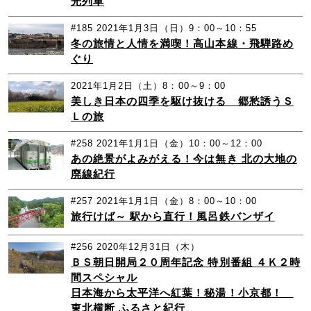
光列車
#185
2021年1月3日（日）9：00～10：55
冬の旅情と人情を満喫！高山本線・飛騨路め
ぐり
2021年1月2日（土）8：00～9：00
美しき日本の四季を駆け抜ける 郷愁誘うＳ
Ｌの旅
#258
2021年1月1日（金）10：00～12：00
あの絶景がよみがえる！今は無き 北の大地の
廃線紀行
#257
2021年1月1日（金）8：00～10：00
旅行けば～ 駅から直行！風呂鉄バンザイ
#256
2020年12月31日（木）
ＢＳ朝日開局２０周年記念 特別番組 ４Ｋ２時
間スペシャル
日本海から太平洋へ紅葉！秘湯！小京都！
東北横断 ふるさと紀行