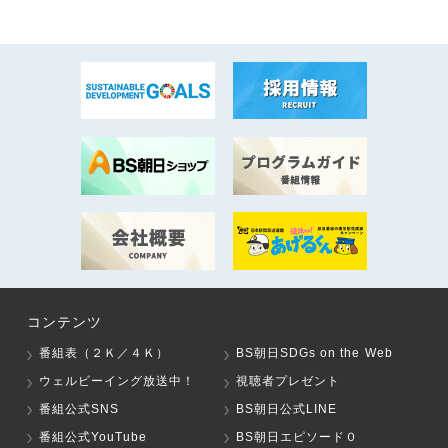
コンテンツ
番組表（２Ｋ／４Ｋ）
BS朝日SDGs on the Web
ウェルビーイング放送中！
視聴者プレゼント
番組公式SNS
BS朝日公式LINE
番組公式YouTube
BS朝日エピソード０