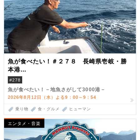
魚が食べたい！＃２７８ 長崎県壱岐・勝
本港
（クロマグロ）
#278
魚が食べたい！－地魚さがして3000港－
2026年8月12日（水）よる9：00～9：54
乗り物
食・グルメ
ヒューマン
エンタメ・音楽