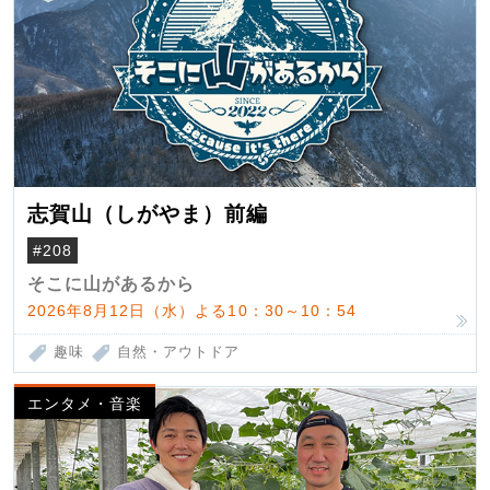
志賀山（しがやま）前編
#208
そこに山があるから
2026年8月12日（水）よる10：30～10：54
趣味
自然・アウトドア
エンタメ・音楽