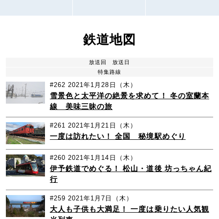
鉄道地図
放送回
放送日
特集路線
#262
2021年1月28日（木）
雪景色と太平洋の絶景を求めて！ 冬の室蘭本
線 美味三昧の旅
#261
2021年1月21日（木）
一度は訪れたい！ 全国 秘境駅めぐり
#260
2021年1月14日（木）
伊予鉄道でめぐる！ 松山・道後 坊っちゃん紀
行
#259
2021年1月7日（木）
大人も子供も大満足！ 一度は乗りたい人気観