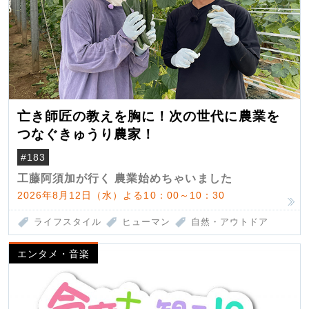
亡き師匠の教えを胸に！次の世代に農業を
つなぐきゅうり農家！
#183
工藤阿須加が行く 農業始めちゃいました
2026年8月12日（水）よる10：00～10：30
ライフスタイル
ヒューマン
自然・アウトドア
エンタメ・音楽