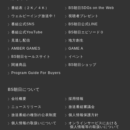
番組表（２Ｋ／４Ｋ）
BS朝日SDGs on the Web
ウェルビーイング放送中！
視聴者プレゼント
番組公式SNS
BS朝日公式LINE
番組公式YouTube
BS朝日エピソード０
見逃し配信
地方創生
AMBER GAMES
GAME A
BS朝日セールスサイト
イベント
関連商品
BS朝日ショップ
Program Guide For Buyers
BS朝日について
会社概要
採用情報
ニュースリリース
放送番組審議会
放送番組の種別の公表制度
個人情報保護方針
個人情報の取扱いについて
オンラインサービスにおける
個人情報等の取扱いについて