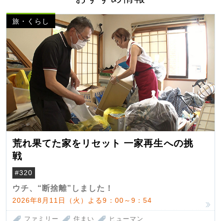
旅・くらし
荒れ果てた家をリセット 一家再生への挑
戦
#320
ウチ、“断捨離”しました！
2026年8月11日（火）よる9：00～9：54
ファミリー
住まい
ヒューマン