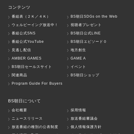
コンテンツ
番組表（２Ｋ／４Ｋ）
BS朝日SDGs on the Web
ウェルビーイング放送中！
視聴者プレゼント
番組公式SNS
BS朝日公式LINE
番組公式YouTube
BS朝日エピソード０
見逃し配信
地方創生
AMBER GAMES
GAME A
BS朝日セールスサイト
イベント
関連商品
BS朝日ショップ
Program Guide For Buyers
BS朝日について
会社概要
採用情報
ニュースリリース
放送番組審議会
放送番組の種別の公表制度
個人情報保護方針