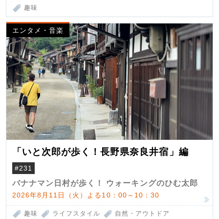
趣味
エンタメ・音楽
「いと次郎が歩く！長野県奈良井宿」編
#231
バナナマン日村が歩く！ ウォーキングのひむ太郎
2026年8月11日（火）よる10：00～10：30
趣味
ライフスタイル
自然・アウトドア