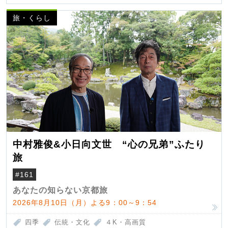
旅・くらし
中村雅俊&小日向文世 “心の兄弟”ふたり
旅
#161
あなたの知らない京都旅
2026年8月10日（月）よる9：00～9：54
四季
伝統・文化
４K・高画質