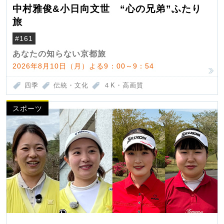
中村雅俊&小日向文世 “心の兄弟”ふたり
旅
#161
あなたの知らない京都旅
2026年8月10日（月）よる9：00～9：54
四季
伝統・文化
４K・高画質
スポーツ