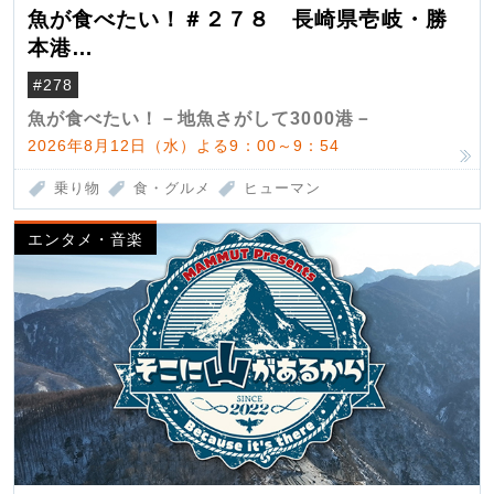
魚が食べたい！＃２７８ 長崎県壱岐・勝
本港
（クロマグロ）
#278
魚が食べたい！－地魚さがして3000港－
2026年8月12日（水）よる9：00～9：54
乗り物
食・グルメ
ヒューマン
エンタメ・音楽