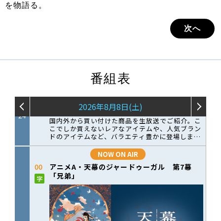
を物語る。
次へ
番組表