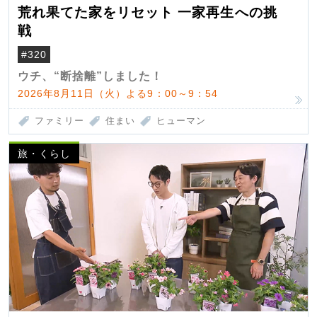
荒れ果てた家をリセット 一家再生への挑
戦
#320
ウチ、“断捨離”しました！
2026年8月11日（火）よる9：00～9：54
ファミリー
住まい
ヒューマン
旅・くらし