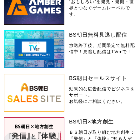
“おもしろい”を発見・発掘・世
界とつなぐゲームレーベルで
す。
BS朝日無料見逃し配信
放送終了後、期間限定で無料配
信中！見逃し配信はTVerで！
BS朝日セールスサイト
効果的な広告配信でビジネスを
サポート。
お気軽にご相談ください。
BS朝日×地方創生
ＢＳ朝日が取り組む地方創生：
『発信』と『体験』“知る人ぞ