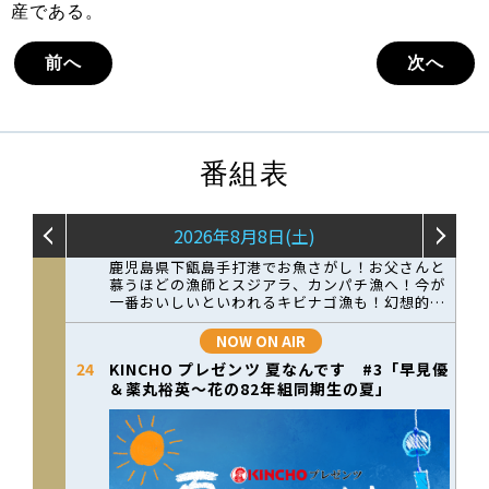
産である。
前へ
次へ
番組表