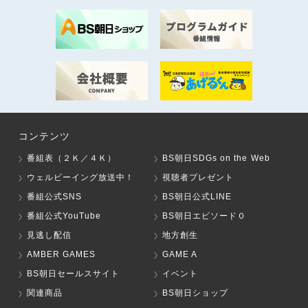
コンテンツ
番組表（２Ｋ／４Ｋ）
BS朝日SDGs on the Web
ウェルビーイング放送中！
視聴者プレゼント
番組公式SNS
BS朝日公式LINE
番組公式YouTube
BS朝日エピソード０
見逃し配信
地方創生
AMBER GAMES
GAME A
BS朝日セールスサイト
イベント
関連商品
BS朝日ショップ