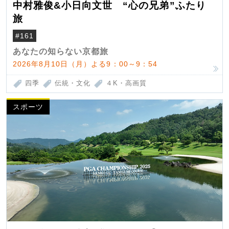
中村雅俊&小日向文世 “心の兄弟”ふたり
旅
#161
あなたの知らない京都旅
2026年8月10日（月）よる9：00～9：54
四季
伝統・文化
４K・高画質
スポーツ