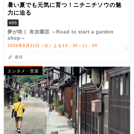
暑い夏でも元気に育つ！ニチニチソウの魅
力に迫る
#88
夢が咲く 有吉園芸 ～Road to start a garden
shop～
2026年8月11日（火）よる10：30～11：00
趣味
エンタメ・音楽