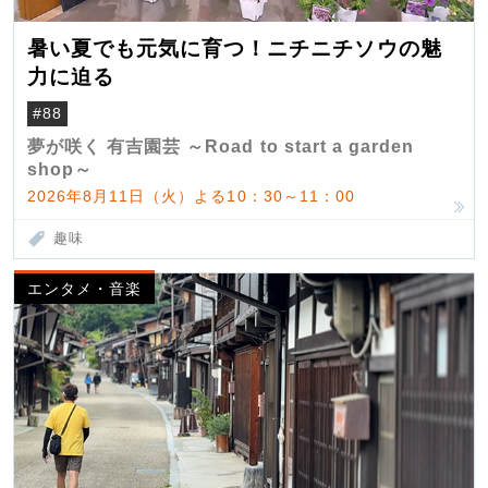
暑い夏でも元気に育つ！ニチニチソウの魅
力に迫る
#88
夢が咲く 有吉園芸 ～Road to start a garden
shop～
2026年8月11日（火）よる10：30～11：00
趣味
エンタメ・音楽