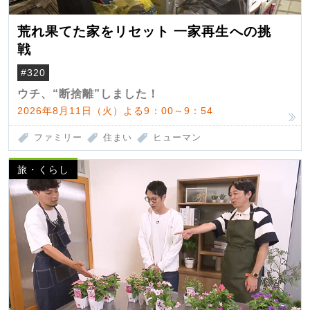
荒れ果てた家をリセット 一家再生への挑
戦
#320
ウチ、“断捨離”しました！
2026年8月11日（火）よる9：00～9：54
ファミリー
住まい
ヒューマン
旅・くらし