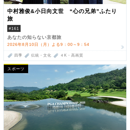
中村雅俊&小日向文世 “心の兄弟”ふたり
旅
#161
あなたの知らない京都旅
2026年8月10日（月）よる9：00～9：54
四季
伝統・文化
４K・高画質
スポーツ