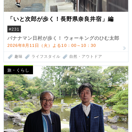
「いと次郎が歩く！長野県奈良井宿」編
#231
バナナマン日村が歩く！ ウォーキングのひむ太郎
2026年8月11日（火）よる10：00～10：30
趣味
ライフスタイル
自然・アウトドア
旅・くらし