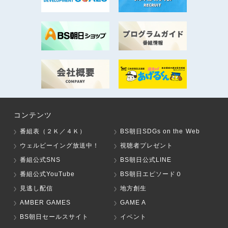
コンテンツ
番組表（２Ｋ／４Ｋ）
BS朝日SDGs on the Web
ウェルビーイング放送中！
視聴者プレゼント
番組公式SNS
BS朝日公式LINE
番組公式YouTube
BS朝日エピソード０
見逃し配信
地方創生
AMBER GAMES
GAME A
BS朝日セールスサイト
イベント