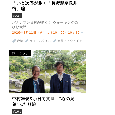
「いと次郎が歩く！長野県奈良井
宿」編
#231
バナナマン日村が歩く！ ウォーキングの
ひむ太郎
2026年8月11日（火）よる10：00～10：30
趣味
ライフスタイル
自然・アウトドア
旅・くらし
中村雅俊&小日向文世 “心の兄
弟”ふたり旅
#161