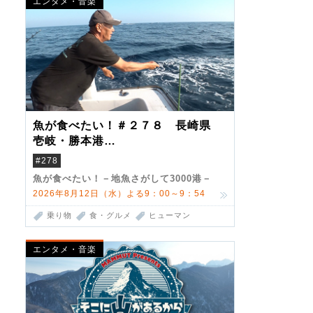
エンタメ・音楽
魚が食べたい！＃２７８ 長崎県
壱岐・勝本港
（クロマグロ）
#278
魚が食べたい！－地魚さがして3000港－
2026年8月12日（水）よる9：00～9：54
乗り物
食・グルメ
ヒューマン
エンタメ・音楽