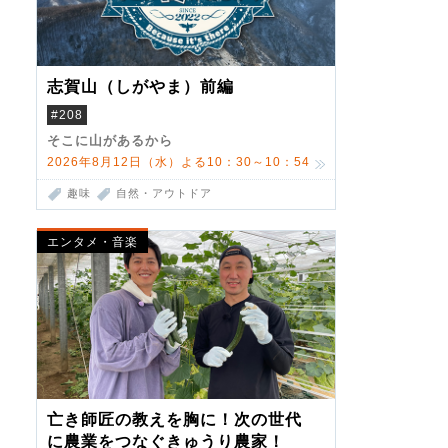
志賀山（しがやま）前編
#208
そこに山があるから
2026年8月12日（水）よる10：30～10：54
趣味
自然・アウトドア
エンタメ・音楽
亡き師匠の教えを胸に！次の世代
に農業をつなぐきゅうり農家！