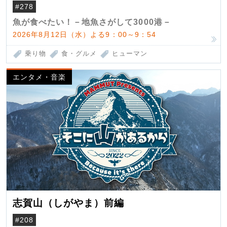
（クロマグロ）
#278
魚が食べたい！－地魚さがして3000港－
2026年8月12日（水）よる9：00～9：54
乗り物
食・グルメ
ヒューマン
エンタメ・音楽
志賀山（しがやま）前編
#208