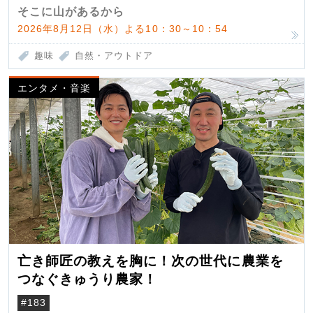
そこに山があるから
2026年8月12日（水）よる10：30～10：54
趣味
自然・アウトドア
エンタメ・音楽
亡き師匠の教えを胸に！次の世代に農業を
つなぐきゅうり農家！
#183