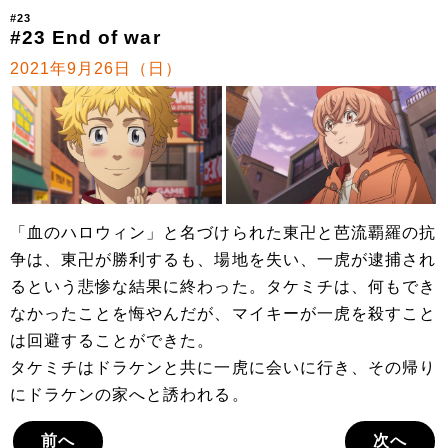
#23
#23 End of war
2021年9月26日（日）
「血のハロウィン」と名づけられた東卍と芭流覇羅の抗
争は、東卍が勝利するも、場地を失い、一虎が逮捕され
るという悲惨な結果に終わった。タケミチは、何もでき
なかったことを悔やんだが、マイキーが一虎を殺すこと
は回避することができた。
タケミチはドラケンと共に一虎に会いに行き、その帰り
にドラケンの家へと誘われる。
前へ
次へ