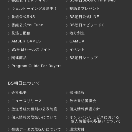
番組表（２Ｋ／４Ｋ）
BS朝日SDGs on the Web
ウェルビーイング放送中！
視聴者プレゼント
番組公式SNS
BS朝日公式LINE
番組公式YouTube
BS朝日エピソード０
見逃し配信
地方創生
AMBER GAMES
GAME A
BS朝日セールスサイト
イベント
関連商品
BS朝日ショップ
Program Guide For Buyers
BS朝日について
会社概要
採用情報
ニュースリリース
放送番組審議会
放送番組の種別の公表制度
個人情報保護方針
個人情報の取扱いについて
オンラインサービスにおける
個人情報等の取扱いについて
視聴データの取扱いについて
環境方針