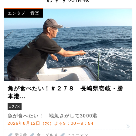
エンタメ・音楽
魚が食べたい！＃２７８ 長崎県壱岐・勝
本港
（クロマグロ）
#278
魚が食べたい！－地魚さがして3000港－
2026年8月12日（水）よる9：00～9：54
乗り物
食・グルメ
ヒューマン