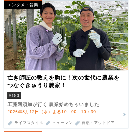
エンタメ・音楽
亡き師匠の教えを胸に！次の世代に農業を
つなぐきゅうり農家！
#183
工藤阿須加が行く 農業始めちゃいました
2026年8月12日（水）よる10：00～10：30
ライフスタイル
ヒューマン
自然・アウトドア