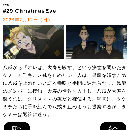
#29
#29 ChristmasEve
2023年2月12日（日）
八戒から「オレは、大寿を殺す」という決意を聞いたタ
ケミチと千冬。八戒を止めたい二人は、黒龍を潰すため
に八戒を止めたいと語る稀咲と半間に連れられて、黒龍
のメンバーに接触。大寿の情報を入手し、八戒が大寿を
襲うのは、クリスマスの夜だと確信する。稀咲は、タケ
ミチたちに手を組んで八戒を止めようと提案するが、タ
ケミチは返答に迷う。
前へ
次へ