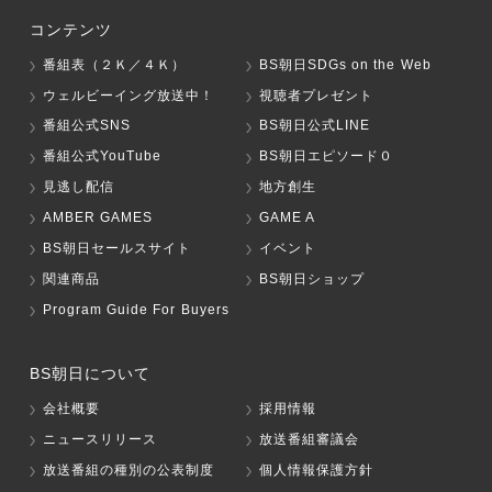
コンテンツ
番組表（２Ｋ／４Ｋ）
BS朝日SDGs on the Web
ウェルビーイング放送中！
視聴者プレゼント
番組公式SNS
BS朝日公式LINE
番組公式YouTube
BS朝日エピソード０
見逃し配信
地方創生
AMBER GAMES
GAME A
BS朝日セールスサイト
イベント
関連商品
BS朝日ショップ
Program Guide For Buyers
BS朝日について
会社概要
採用情報
ニュースリリース
放送番組審議会
放送番組の種別の公表制度
個人情報保護方針