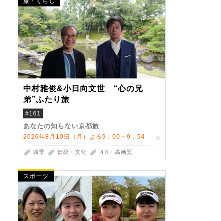
旅・くらし
中村雅俊&小日向文世 “心の兄
弟”ふたり旅
#161
あなたの知らない京都旅
2026年8月10日（月）よる9：00～9：54
四季
伝統・文化
４K・高画質
スポーツ