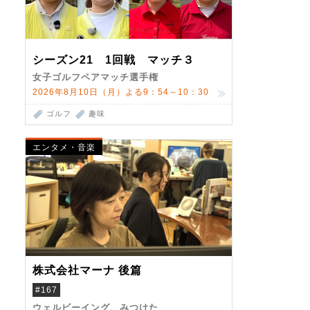
シーズン21 1回戦 マッチ３
女子ゴルフペアマッチ選手権
2026年8月10日（月）よる9：54～10：30
ゴルフ
趣味
エンタメ・音楽
株式会社マーナ 後篇
#167
ウェルビーイング、みつけた