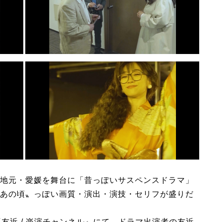
地元・愛媛を舞台に「昔っぽいサスペンスドラマ」
あの頃〟っぽい画質・演出・演技・セリフが盛りだ
『友近 / 楽演チャンネル』にて、ドラマ出演者の友近