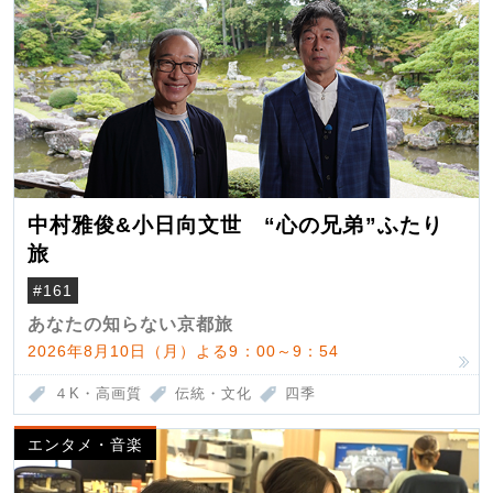
中村雅俊&小日向文世 “心の兄弟”ふたり
旅
#161
あなたの知らない京都旅
2026年8月10日（月）よる9：00～9：54
４K・高画質
伝統・文化
四季
エンタメ・音楽