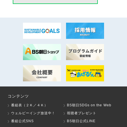
コンテンツ
番組表（２Ｋ／４Ｋ）
BS朝日SDGs on the Web
ウェルビーイング放送中！
視聴者プレゼント
番組公式SNS
BS朝日公式LINE