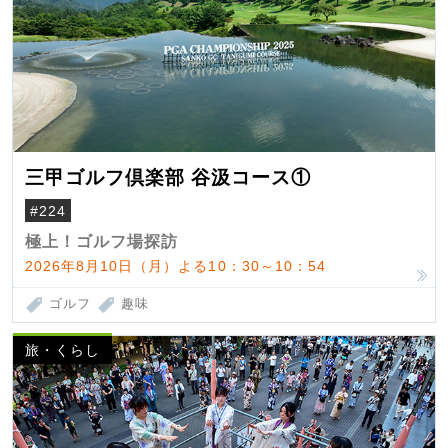
三甲ゴルフ倶楽部 谷汲コース①
#224
極上！ゴルフ場探訪
2026年8月10日（月）よる10：30～10：54
ゴルフ
趣味
旅・くらし