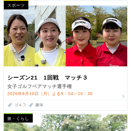
スポーツ
シーズン21 1回戦 マッチ３
女子ゴルフペアマッチ選手権
2026年8月10日（月）よる9：54～10：30
ゴルフ
趣味
旅・くらし