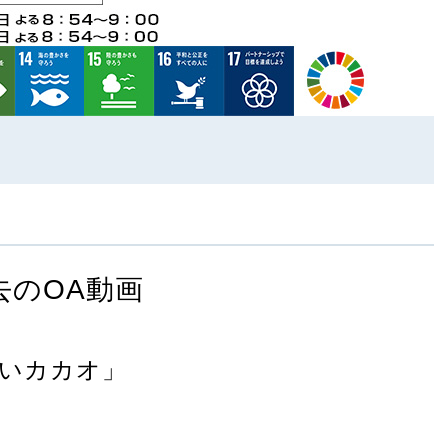
去のOA動画
いカカオ」