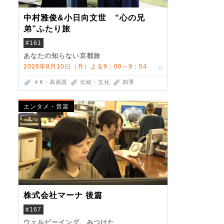
中村雅俊&小日向文世 “心の兄
弟”ふたり旅
#161
あなたの知らない京都旅
2026年8月10日（月）よる9：00～9：54
４K・高画質
伝統・文化
四季
エンタメ・音楽
株式会社マーナ 後篇
#167
ウェルビーイング、みつけた