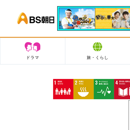
BS朝日
ドラマ
旅・くらし