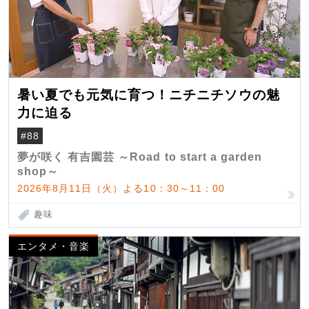
暑い夏でも元気に育つ！ニチニチソウの魅
力に迫る
#88
夢が咲く 有吉園芸 ～Road to start a garden
shop～
2026年8月11日（火）よる10：30～11：00
趣味
エンタメ・音楽