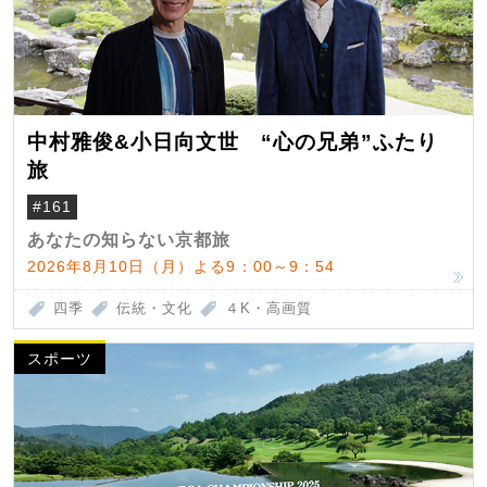
中村雅俊&小日向文世 “心の兄弟”ふたり
旅
#161
あなたの知らない京都旅
2026年8月10日（月）よる9：00～9：54
四季
伝統・文化
４K・高画質
スポーツ