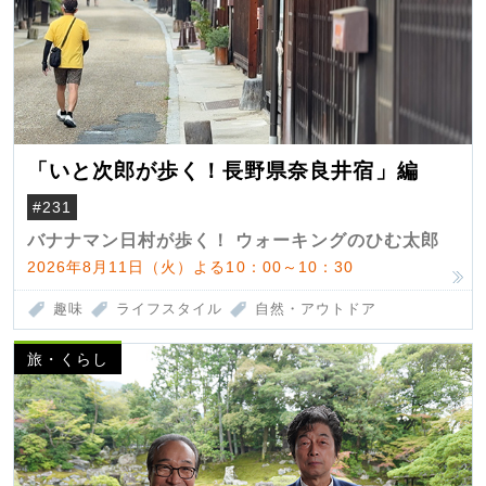
「いと次郎が歩く！長野県奈良井宿」編
#231
バナナマン日村が歩く！ ウォーキングのひむ太郎
2026年8月11日（火）よる10：00～10：30
趣味
ライフスタイル
自然・アウトドア
旅・くらし