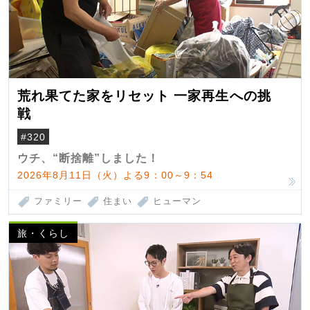
荒れ果てた家をリセット 一家再生への挑
戦
#320
ウチ、“断捨離”しました！
2026年8月11日（火）よる9：00～9：54
ファミリー
住まい
ヒューマン
旅・くらし