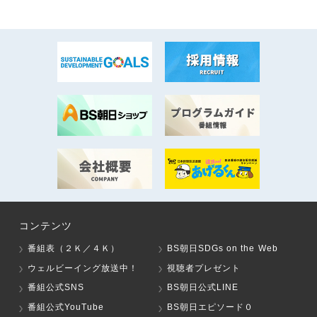
コンテンツ
番組表（２Ｋ／４Ｋ）
BS朝日SDGs on the Web
ウェルビーイング放送中！
視聴者プレゼント
番組公式SNS
BS朝日公式LINE
番組公式YouTube
BS朝日エピソード０