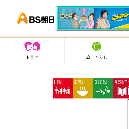
BS朝日
ドラマ
旅・くらし