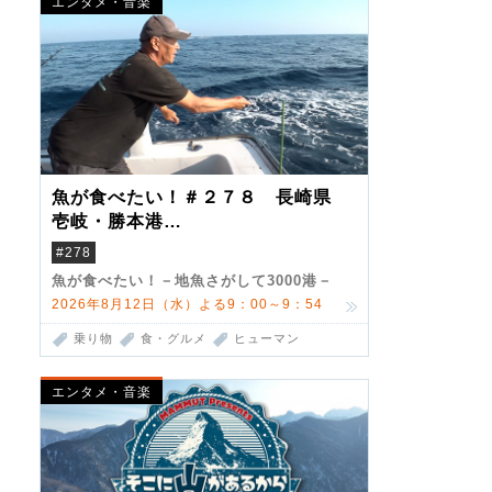
エンタメ・音楽
魚が食べたい！＃２７８ 長崎県
壱岐・勝本港
（クロマグロ）
#278
魚が食べたい！－地魚さがして3000港－
2026年8月12日（水）よる9：00～9：54
乗り物
食・グルメ
ヒューマン
エンタメ・音楽