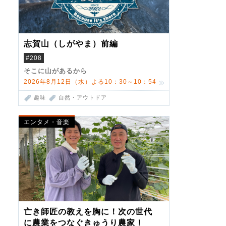
志賀山（しがやま）前編
#208
そこに山があるから
2026年8月12日（水）よる10：30～10：54
趣味
自然・アウトドア
エンタメ・音楽
亡き師匠の教えを胸に！次の世代
に農業をつなぐきゅうり農家！