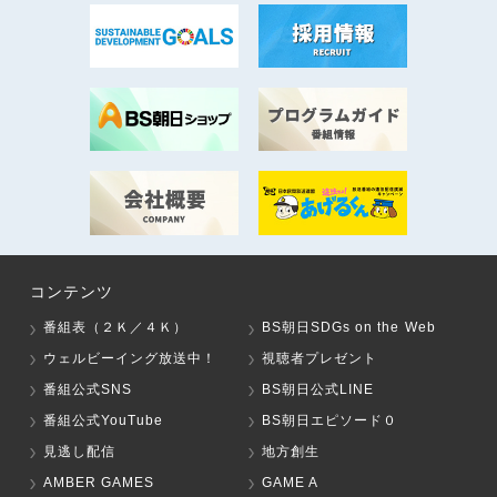
コンテンツ
番組表（２Ｋ／４Ｋ）
BS朝日SDGs on the Web
ウェルビーイング放送中！
視聴者プレゼント
番組公式SNS
BS朝日公式LINE
番組公式YouTube
BS朝日エピソード０
見逃し配信
地方創生
AMBER GAMES
GAME A