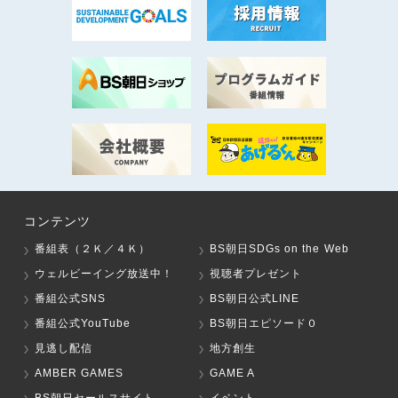
コンテンツ
番組表（２Ｋ／４Ｋ）
BS朝日SDGs on the Web
ウェルビーイング放送中！
視聴者プレゼント
番組公式SNS
BS朝日公式LINE
番組公式YouTube
BS朝日エピソード０
見逃し配信
地方創生
AMBER GAMES
GAME A