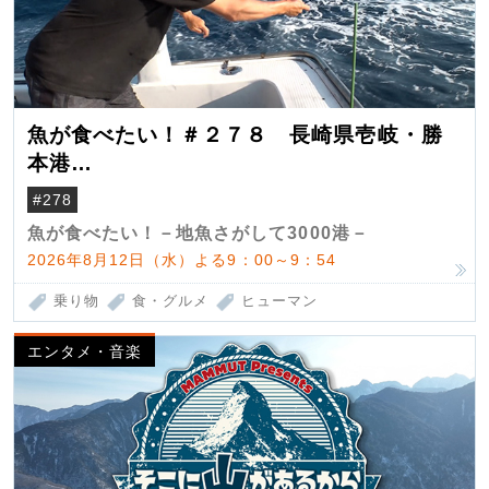
魚が食べたい！＃２７８ 長崎県壱岐・勝
本港
（クロマグロ）
#278
魚が食べたい！－地魚さがして3000港－
2026年8月12日（水）よる9：00～9：54
乗り物
食・グルメ
ヒューマン
エンタメ・音楽