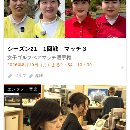
シーズン21 1回戦 マッチ３
女子ゴルフペアマッチ選手権
2026年8月10日（月）よる9：54～10：30
ゴルフ
趣味
エンタメ・音楽