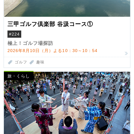
三甲ゴルフ倶楽部 谷汲コース①
#224
極上！ゴルフ場探訪
2026年8月10日（月）よる10：30～10：54
ゴルフ
趣味
旅・くらし