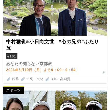
中村雅俊&小日向文世 “心の兄弟”ふたり
旅
#161
あなたの知らない京都旅
2026年8月10日（月）よる9：00～9：54
四季
伝統・文化
４K・高画質
スポーツ