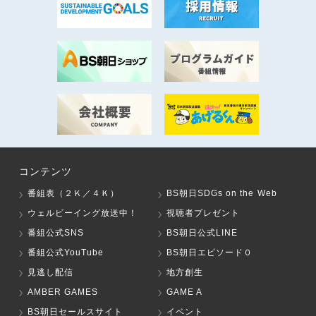
コンテンツ
番組表（２Ｋ／４Ｋ）
BS朝日SDGs on the Web
ウェルビーイング放送中！
視聴者プレゼント
番組公式SNS
BS朝日公式LINE
番組公式YouTube
BS朝日エピソード０
見逃し配信
地方創生
AMBER GAMES
GAME A
BS朝日セールスサイト
イベント