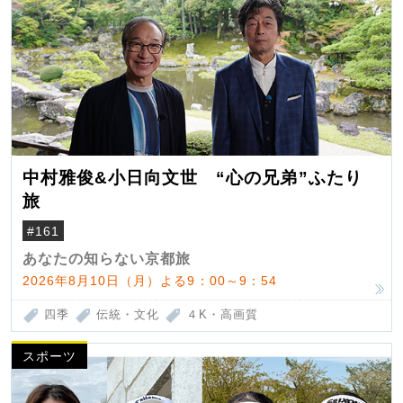
中村雅俊&小日向文世 “心の兄弟”ふたり
旅
#161
あなたの知らない京都旅
2026年8月10日（月）よる9：00～9：54
四季
伝統・文化
４K・高画質
スポーツ