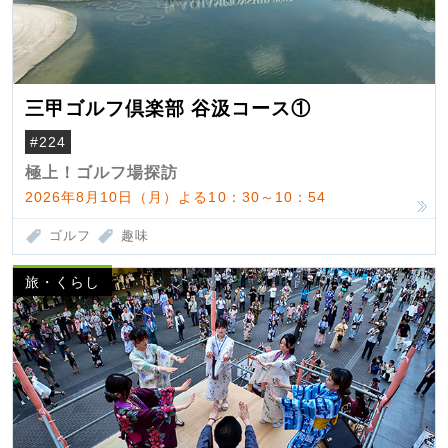
三甲ゴルフ倶楽部 谷汲コース①
#224
極上！ゴルフ場探訪
2026年8月10日（月）よる10：30～10：54
ゴルフ
趣味
旅・くらし