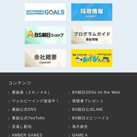
コンテンツ
番組表（２Ｋ／４Ｋ）
BS朝日SDGs on the Web
ウェルビーイング放送中！
視聴者プレゼント
番組公式SNS
BS朝日公式LINE
番組公式YouTube
BS朝日エピソード０
見逃し配信
地方創生
AMBER GAMES
GAME A