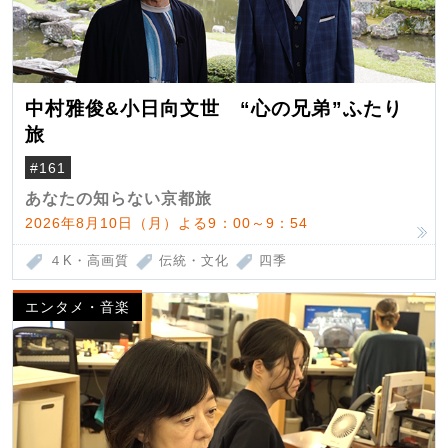
中村雅俊&小日向文世 “心の兄弟”ふたり
旅
#161
あなたの知らない京都旅
2026年8月10日（月）よる9：00～9：54
４K・高画質
伝統・文化
四季
エンタメ・音楽