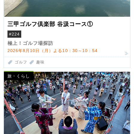
三甲ゴルフ倶楽部 谷汲コース①
#224
極上！ゴルフ場探訪
2026年8月10日（月）よる10：30～10：54
ゴルフ
趣味
旅・くらし