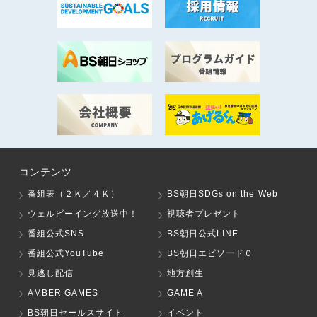
コンテンツ
番組表（２Ｋ／４Ｋ）
BS朝日SDGs on the Web
ウェルビーイング放送中！
視聴者プレゼント
番組公式SNS
BS朝日公式LINE
番組公式YouTube
BS朝日エピソード０
見逃し配信
地方創生
AMBER GAMES
GAME A
BS朝日セールスサイト
イベント