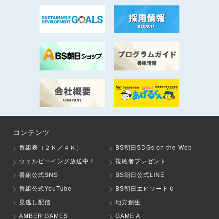
コンテンツ
番組表（２Ｋ／４Ｋ）
BS朝日SDGs on the Web
ウェルビーイング放送中！
視聴者プレゼント
番組公式SNS
BS朝日公式LINE
番組公式YouTube
BS朝日エピソード０
見逃し配信
地方創生
AMBER GAMES
GAME A