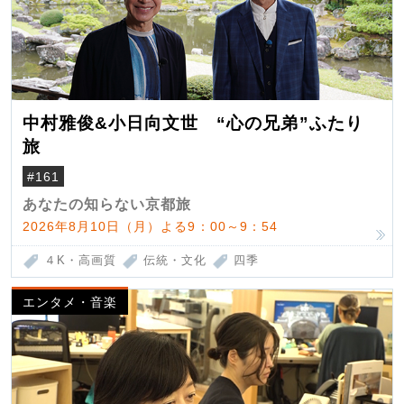
中村雅俊&小日向文世 “心の兄弟”ふたり
旅
#161
あなたの知らない京都旅
2026年8月10日（月）よる9：00～9：54
４K・高画質
伝統・文化
四季
エンタメ・音楽