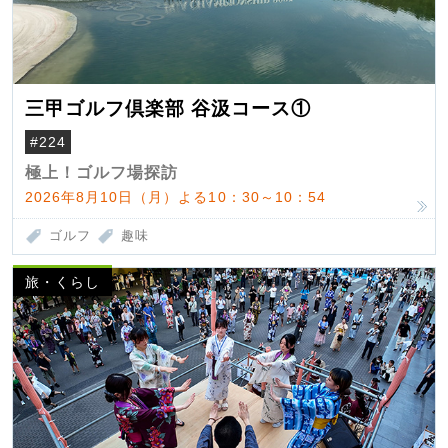
三甲ゴルフ倶楽部 谷汲コース①
#224
極上！ゴルフ場探訪
2026年8月10日（月）よる10：30～10：54
ゴルフ
趣味
旅・くらし