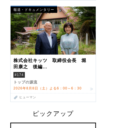
報道・ドキュメンタリー
株式会社キッツ 取締役会長 堀
田康之 後編
米国駐在でも浮かんだ八ヶ岳 山
#174
小屋を営んだ父母
トップの源流
2026年8月8日（土）よる6：00～6：30
ヒューマン
ピックアップ