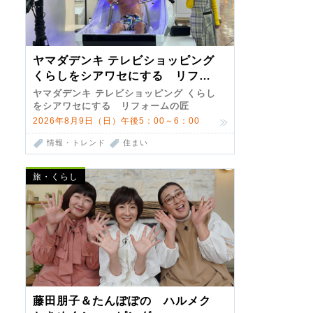
ヤマダデンキ テレビショッピング
くらしをシアワセにする リフォ
ームの匠 第7弾
ヤマダデンキ テレビショッピング くらし
をシアワセにする リフォームの匠
2026年8月9日（日）午後5：00～6：00
情報・トレンド
住まい
旅・くらし
藤田朋子＆たんぽぽの ハルメク