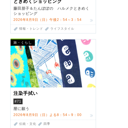
ときめくショッピング
藤田朋子＆たんぽぽの ハルメクときめく
ショッピング
2026年8月9日（日）午後2：54～3：54
情報・トレンド
ライフスタイル
旅・くらし
注染手拭い
#71
暦に願う
2026年8月9日（日）よる8：54～9：00
伝統・文化
四季