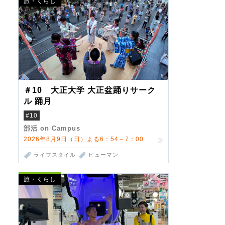
旅・くらし
＃10 大正大学 大正盆踊りサーク
ル 踊月
#10
部活 on Campus
2026年8月9日（日）よる6：54～7：00
ライフスタイル
ヒューマン
旅・くらし