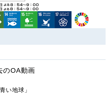
去のOA動画
青い地球」