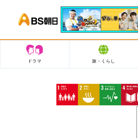
BS朝日
ドラマ
旅・くらし