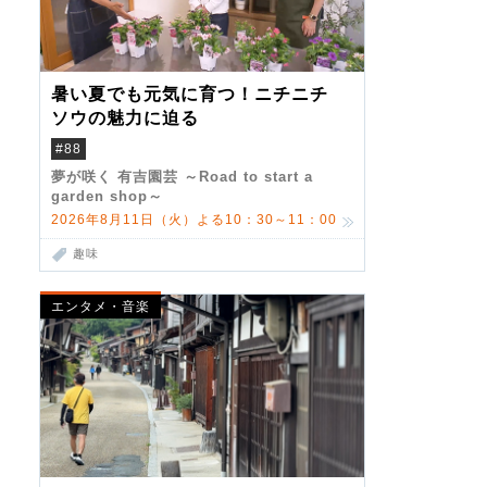
暑い夏でも元気に育つ！ニチニチ
ソウの魅力に迫る
#88
夢が咲く 有吉園芸 ～Road to start a
garden shop～
2026年8月11日（火）よる10：30～11：00
趣味
エンタメ・音楽