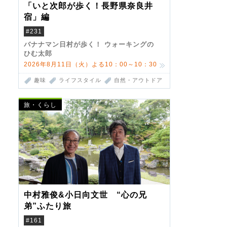
「いと次郎が歩く！長野県奈良井
宿」編
#231
バナナマン日村が歩く！ ウォーキングの
ひむ太郎
2026年8月11日（火）よる10：00～10：30
趣味
ライフスタイル
自然・アウトドア
旅・くらし
中村雅俊&小日向文世 “心の兄
弟”ふたり旅
#161