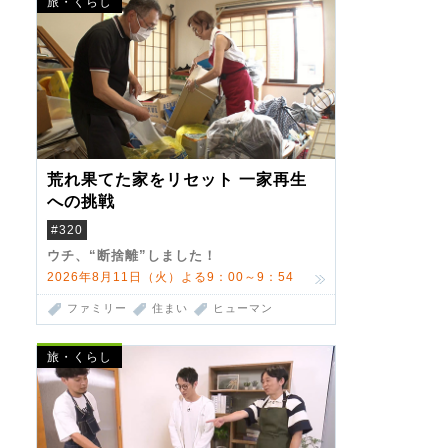
旅・くらし
荒れ果てた家をリセット 一家再生
への挑戦
#320
ウチ、“断捨離”しました！
2026年8月11日（火）よる9：00～9：54
ファミリー
住まい
ヒューマン
旅・くらし