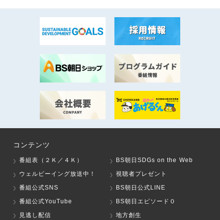
コンテンツ
番組表（２Ｋ／４Ｋ）
BS朝日SDGs on the Web
ウェルビーイング放送中！
視聴者プレゼント
番組公式SNS
BS朝日公式LINE
番組公式YouTube
BS朝日エピソード０
見逃し配信
地方創生