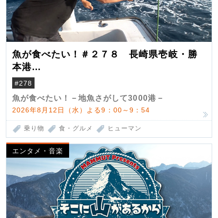
魚が食べたい！＃２７８ 長崎県壱岐・勝
本港
（クロマグロ）
#278
魚が食べたい！－地魚さがして3000港－
2026年8月12日（水）よる9：00～9：54
乗り物
食・グルメ
ヒューマン
エンタメ・音楽