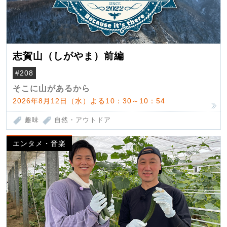
志賀山（しがやま）前編
#208
そこに山があるから
2026年8月12日（水）よる10：30～10：54
趣味
自然・アウトドア
エンタメ・音楽