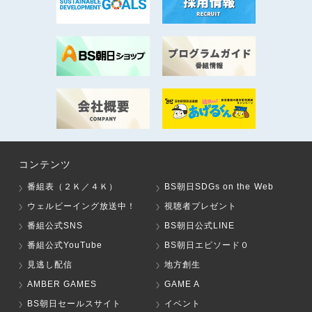
コンテンツ
番組表（２Ｋ／４Ｋ）
BS朝日SDGs on the Web
ウェルビーイング放送中！
視聴者プレゼント
番組公式SNS
BS朝日公式LINE
番組公式YouTube
BS朝日エピソード０
見逃し配信
地方創生
AMBER GAMES
GAME A
BS朝日セールスサイト
イベント