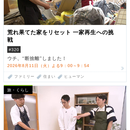
荒れ果てた家をリセット 一家再生への挑
戦
#320
ウチ、“断捨離”しました！
2026年8月11日（火）よる9：00～9：54
ファミリー
住まい
ヒューマン
旅・くらし