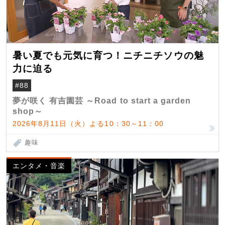
暑い夏でも元気に育つ！ニチニチソウの魅
力に迫る
#88
夢が咲く 有吉園芸 ～Road to start a garden
shop～
2026年8月11日（火）よる10：30～11：00
趣味
エンタメ・音楽