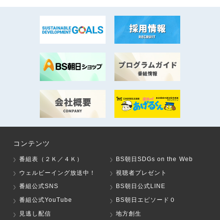
コンテンツ
番組表（２Ｋ／４Ｋ）
BS朝日SDGs on the Web
ウェルビーイング放送中！
視聴者プレゼント
番組公式SNS
BS朝日公式LINE
番組公式YouTube
BS朝日エピソード０
見逃し配信
地方創生