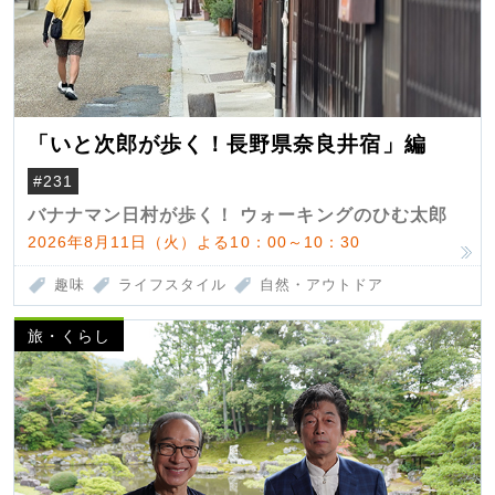
「いと次郎が歩く！長野県奈良井宿」編
#231
バナナマン日村が歩く！ ウォーキングのひむ太郎
2026年8月11日（火）よる10：00～10：30
趣味
ライフスタイル
自然・アウトドア
旅・くらし