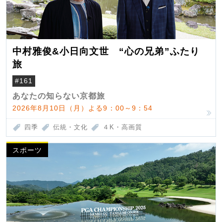
中村雅俊&小日向文世 “心の兄弟”ふたり
旅
#161
あなたの知らない京都旅
2026年8月10日（月）よる9：00～9：54
四季
伝統・文化
４K・高画質
スポーツ