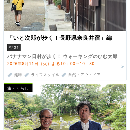
「いと次郎が歩く！長野県奈良井宿」編
#231
バナナマン日村が歩く！ ウォーキングのひむ太郎
2026年8月11日（火）よる10：00～10：30
趣味
ライフスタイル
自然・アウトドア
旅・くらし