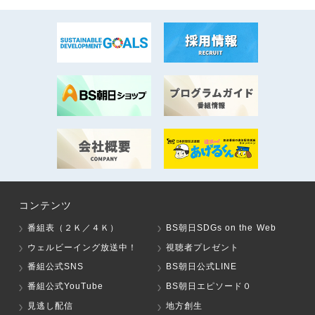
コンテンツ
番組表（２Ｋ／４Ｋ）
BS朝日SDGs on the Web
ウェルビーイング放送中！
視聴者プレゼント
番組公式SNS
BS朝日公式LINE
番組公式YouTube
BS朝日エピソード０
見逃し配信
地方創生