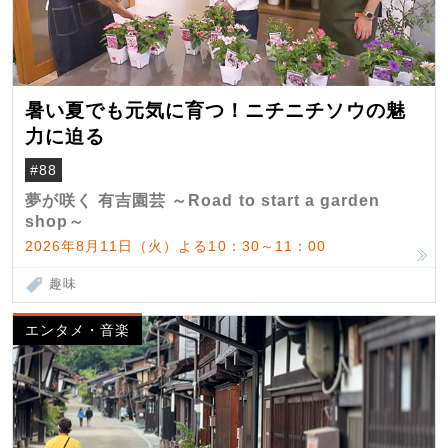
暑い夏でも元気に育つ！ニチニチソウの魅
力に迫る
#88
夢が咲く 有吉園芸 ～Road to start a garden
shop～
2026年8月11日（火）よる10：30～11：00
趣味
エンタメ・音楽