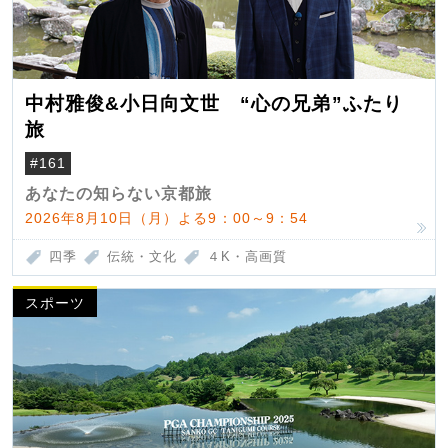
中村雅俊&小日向文世 “心の兄弟”ふたり
旅
#161
あなたの知らない京都旅
2026年8月10日（月）よる9：00～9：54
四季
伝統・文化
４K・高画質
スポーツ