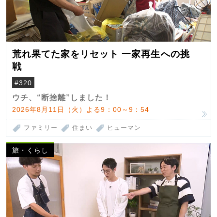
荒れ果てた家をリセット 一家再生への挑
戦
#320
ウチ、“断捨離”しました！
2026年8月11日（火）よる9：00～9：54
ファミリー
住まい
ヒューマン
旅・くらし