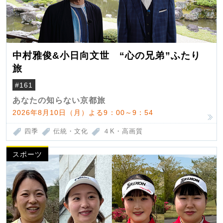
中村雅俊&小日向文世 “心の兄弟”ふたり
旅
#161
あなたの知らない京都旅
2026年8月10日（月）よる9：00～9：54
四季
伝統・文化
４K・高画質
スポーツ