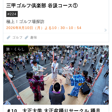
三甲ゴルフ倶楽部 谷汲コース①
#224
極上！ゴルフ場探訪
2026年8月10日（月）よる10：30～10：54
ゴルフ
趣味
旅・くらし
＃10 大正大学 大正盆踊りサークル 踊月