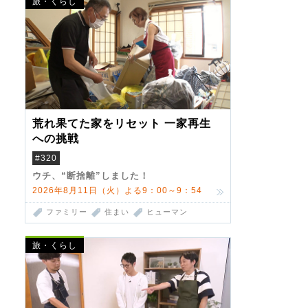
旅・くらし
荒れ果てた家をリセット 一家再生
への挑戦
#320
ウチ、“断捨離”しました！
2026年8月11日（火）よる9：00～9：54
ファミリー
住まい
ヒューマン
旅・くらし