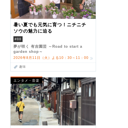
暑い夏でも元気に育つ！ニチニチ
ソウの魅力に迫る
#88
夢が咲く 有吉園芸 ～Road to start a
garden shop～
2026年8月11日（火）よる10：30～11：00
趣味
エンタメ・音楽