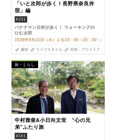
「いと次郎が歩く！長野県奈良井
宿」編
#231
バナナマン日村が歩く！ ウォーキングの
ひむ太郎
2026年8月11日（火）よる10：00～10：30
趣味
ライフスタイル
自然・アウトドア
旅・くらし
中村雅俊&小日向文世 “心の兄
弟”ふたり旅
#161