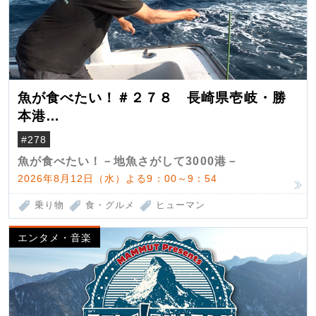
魚が食べたい！＃２７８ 長崎県壱岐・勝
本港
（クロマグロ）
#278
魚が食べたい！－地魚さがして3000港－
2026年8月12日（水）よる9：00～9：54
乗り物
食・グルメ
ヒューマン
エンタメ・音楽