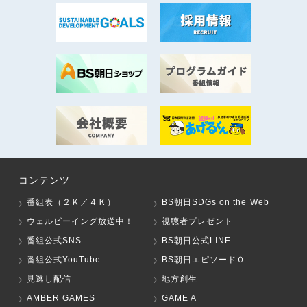
コンテンツ
番組表（２Ｋ／４Ｋ）
BS朝日SDGs on the Web
ウェルビーイング放送中！
視聴者プレゼント
番組公式SNS
BS朝日公式LINE
番組公式YouTube
BS朝日エピソード０
見逃し配信
地方創生
AMBER GAMES
GAME A