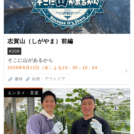
志賀山（しがやま）前編
#208
そこに山があるから
2026年8月12日（水）よる10：30～10：54
趣味
自然・アウトドア
エンタメ・音楽