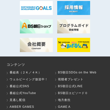
コンテンツ
番組表（２Ｋ／４Ｋ）
BS朝日SDGs on the Web
ウェルビーイング放送中！
視聴者プレゼント
番組公式SNS
BS朝日公式LINE
番組公式YouTube
BS朝日エピソード０
見逃し配信
地方創生
AMBER GAMES
GAME A