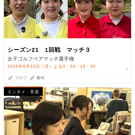
シーズン21 1回戦 マッチ３
女子ゴルフペアマッチ選手権
2026年8月10日（月）よる9：54～10：30
ゴルフ
趣味
エンタメ・音楽