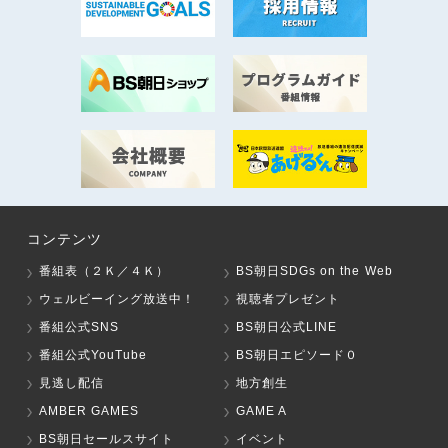
コンテンツ
番組表（２Ｋ／４Ｋ）
BS朝日SDGs on the Web
ウェルビーイング放送中！
視聴者プレゼント
番組公式SNS
BS朝日公式LINE
番組公式YouTube
BS朝日エピソード０
見逃し配信
地方創生
AMBER GAMES
GAME A
BS朝日セールスサイト
イベント