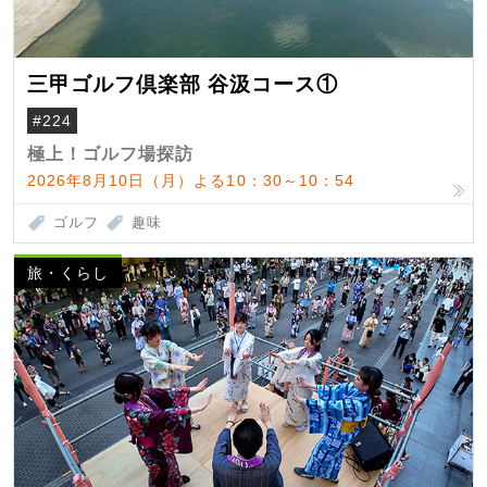
三甲ゴルフ倶楽部 谷汲コース①
#224
極上！ゴルフ場探訪
2026年8月10日（月）よる10：30～10：54
ゴルフ
趣味
旅・くらし