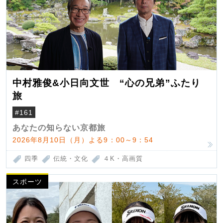
中村雅俊&小日向文世 “心の兄弟”ふたり
旅
#161
あなたの知らない京都旅
2026年8月10日（月）よる9：00～9：54
四季
伝統・文化
４K・高画質
スポーツ