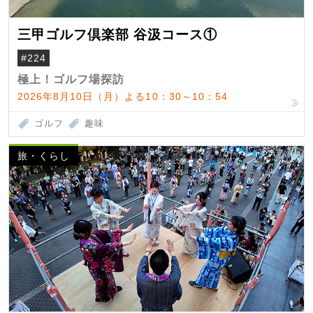
三甲ゴルフ倶楽部 谷汲コース①
#224
極上！ゴルフ場探訪
2026年8月10日（月）よる10：30～10：54
ゴルフ
趣味
旅・くらし