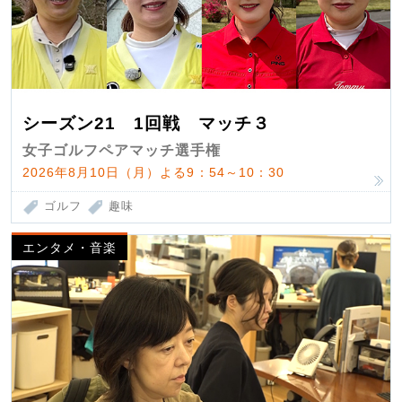
シーズン21 1回戦 マッチ３
女子ゴルフペアマッチ選手権
2026年8月10日（月）よる9：54～10：30
ゴルフ
趣味
エンタメ・音楽