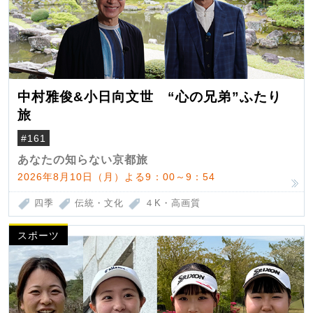
中村雅俊&小日向文世 “心の兄弟”ふたり
旅
#161
あなたの知らない京都旅
2026年8月10日（月）よる9：00～9：54
四季
伝統・文化
４K・高画質
スポーツ