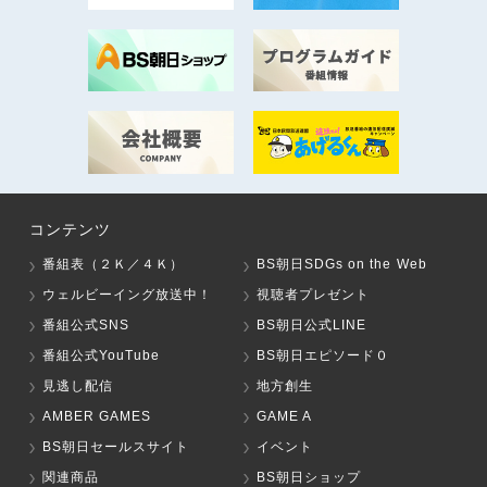
コンテンツ
番組表（２Ｋ／４Ｋ）
BS朝日SDGs on the Web
ウェルビーイング放送中！
視聴者プレゼント
番組公式SNS
BS朝日公式LINE
番組公式YouTube
BS朝日エピソード０
見逃し配信
地方創生
AMBER GAMES
GAME A
BS朝日セールスサイト
イベント
関連商品
BS朝日ショップ