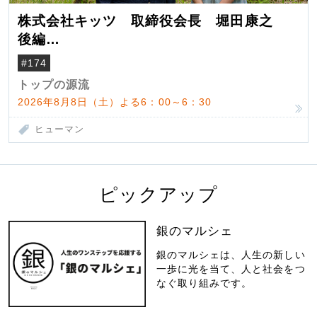
株式会社キッツ 取締役会長 堀田康之
後編
米国駐在でも浮かんだ八ヶ岳 山小屋を営
#174
んだ父母
トップの源流
2026年8月8日（土）よる6：00～6：30
ヒューマン
ピックアップ
銀のマルシェ
銀のマルシェは、人生の新しい
一歩に光を当て、人と社会をつ
なぐ取り組みです。