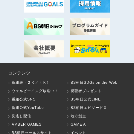
コンテンツ
番組表（２Ｋ／４Ｋ）
BS朝日SDGs on the Web
ウェルビーイング放送中！
視聴者プレゼント
番組公式SNS
BS朝日公式LINE
番組公式YouTube
BS朝日エピソード０
見逃し配信
地方創生
AMBER GAMES
GAME A
BS朝日セールスサイト
イベント