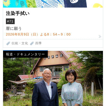
注染手拭い
#71
暦に願う
2026年8月9日（日）よる8：54～9：00
伝統・文化
四季
報道・ドキュメンタリー