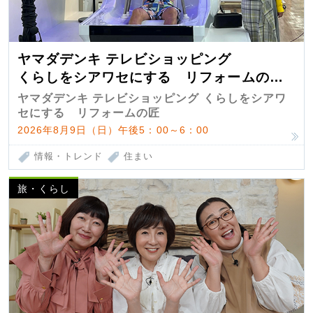
ヤマダデンキ テレビショッピング
くらしをシアワセにする リフォームの
匠 第7弾
ヤマダデンキ テレビショッピング くらしをシアワ
セにする リフォームの匠
2026年8月9日（日）午後5：00～6：00
情報・トレンド
住まい
旅・くらし