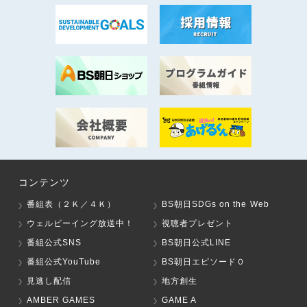
コンテンツ
番組表（２Ｋ／４Ｋ）
BS朝日SDGs on the Web
ウェルビーイング放送中！
視聴者プレゼント
番組公式SNS
BS朝日公式LINE
番組公式YouTube
BS朝日エピソード０
見逃し配信
地方創生
AMBER GAMES
GAME A