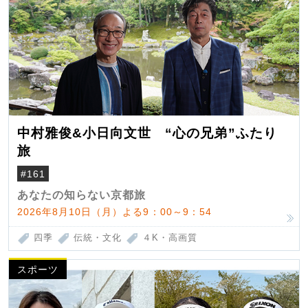
中村雅俊&小日向文世 “心の兄弟”ふたり
旅
#161
あなたの知らない京都旅
2026年8月10日（月）よる9：00～9：54
四季
伝統・文化
４K・高画質
スポーツ