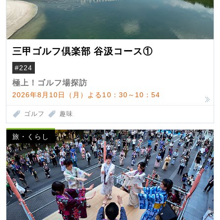
三甲ゴルフ倶楽部 谷汲コース①
#224
極上！ゴルフ場探訪
2026年8月10日（月）よる10：30～10：54
ゴルフ
趣味
旅・くらし