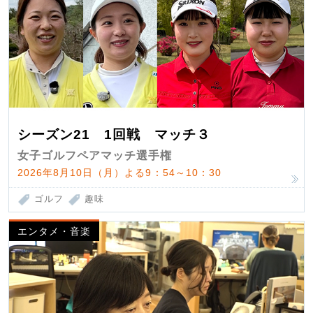
シーズン21 1回戦 マッチ３
女子ゴルフペアマッチ選手権
2026年8月10日（月）よる9：54～10：30
ゴルフ
趣味
エンタメ・音楽