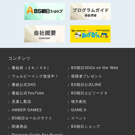
コンテンツ
番組表（２Ｋ／４Ｋ）
BS朝日SDGs on the Web
ウェルビーイング放送中！
視聴者プレゼント
番組公式SNS
BS朝日公式LINE
番組公式YouTube
BS朝日エピソード０
見逃し配信
地方創生
AMBER GAMES
GAME A
BS朝日セールスサイト
イベント
関連商品
BS朝日ショップ