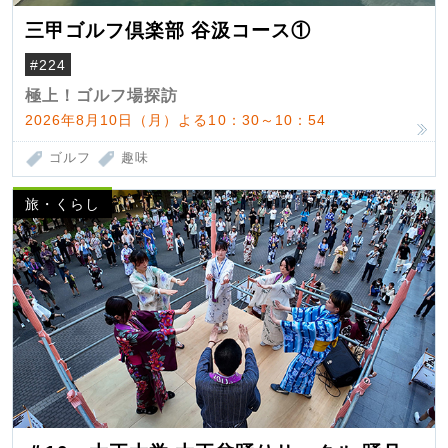
三甲ゴルフ倶楽部 谷汲コース①
#224
極上！ゴルフ場探訪
2026年8月10日（月）よる10：30～10：54
ゴルフ
趣味
旅・くらし