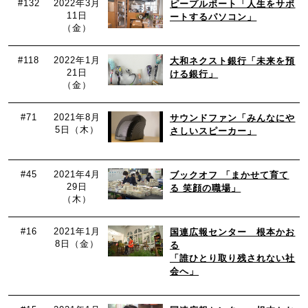
#132
2022年3月
ピープルポート「人生をサポ
11日
ートするパソコン」
（金）
#118
2022年1月
大和ネクスト銀行「未来を預
21日
ける銀行」
（金）
#71
2021年8月
サウンドファン「みんなにや
5日（木）
さしいスピーカー」
#45
2021年4月
ブックオフ 「まかせて育て
29日
る 笑顔の職場」
（木）
#16
2021年1月
国連広報センター 根本かお
8日（金）
る
「誰ひとり取り残されない社
会へ」