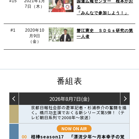
#15
2021年1月
国連広報センター 根本かお
7日（木）
る
「みんなで参加しよう！」
#1
2020年10
蟹江憲史 ＳＤＧｓ研究の第
月9日
一人者
（金）
番組表