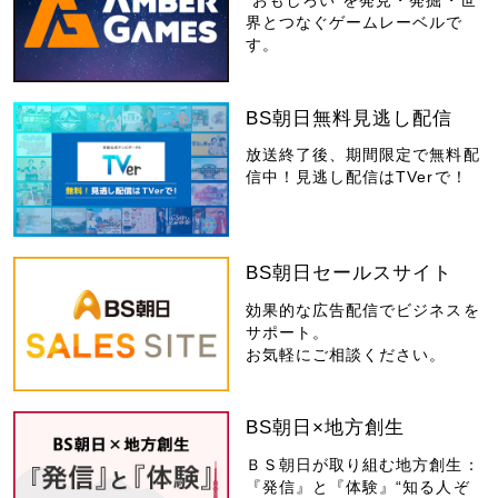
“おもしろい”を発見・発掘・世
界とつなぐゲームレーベルで
す。
BS朝日無料見逃し配信
放送終了後、期間限定で無料配
信中！見逃し配信はTVerで！
BS朝日セールスサイト
効果的な広告配信でビジネスを
サポート。
お気軽にご相談ください。
BS朝日×地方創生
ＢＳ朝日が取り組む地方創生：
『発信』と『体験』“知る人ぞ