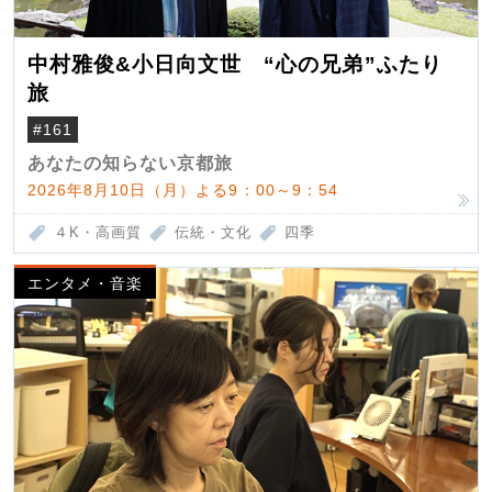
中村雅俊&小日向文世 “心の兄弟”ふたり
旅
#161
あなたの知らない京都旅
2026年8月10日（月）よる9：00～9：54
４K・高画質
伝統・文化
四季
エンタメ・音楽