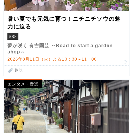
暑い夏でも元気に育つ！ニチニチソウの魅
力に迫る
#88
夢が咲く 有吉園芸 ～Road to start a garden
shop～
2026年8月11日（火）よる10：30～11：00
趣味
エンタメ・音楽