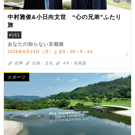
中村雅俊&小日向文世 “心の兄弟”ふたり
旅
#161
あなたの知らない京都旅
2026年8月10日（月）よる9：00～9：54
四季
伝統・文化
４K・高画質
スポーツ