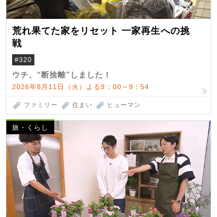
荒れ果てた家をリセット 一家再生への挑
戦
#320
ウチ、“断捨離”しました！
2026年8月11日（火）よる9：00～9：54
ファミリー
住まい
ヒューマン
旅・くらし