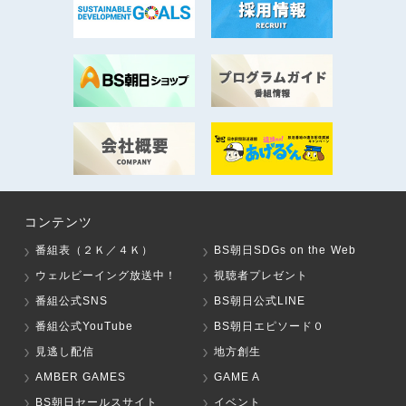
コンテンツ
番組表（２Ｋ／４Ｋ）
BS朝日SDGs on the Web
ウェルビーイング放送中！
視聴者プレゼント
番組公式SNS
BS朝日公式LINE
番組公式YouTube
BS朝日エピソード０
見逃し配信
地方創生
AMBER GAMES
GAME A
BS朝日セールスサイト
イベント