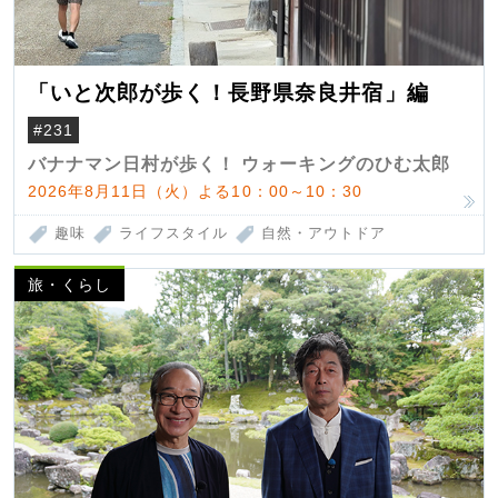
「いと次郎が歩く！長野県奈良井宿」編
#231
バナナマン日村が歩く！ ウォーキングのひむ太郎
2026年8月11日（火）よる10：00～10：30
趣味
ライフスタイル
自然・アウトドア
旅・くらし